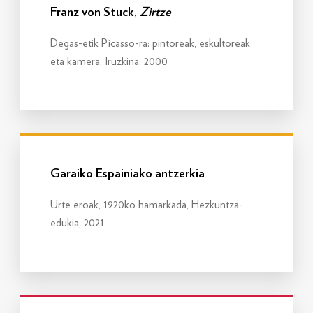
Franz von Stuck,
Zirtze
Degas-etik Picasso-ra: pintoreak, eskultoreak
eta kamera, Iruzkina, 2000
Info gehiago
Garaiko Espainiako antzerkia
Urte eroak, 1920ko hamarkada, Hezkuntza-
edukia, 2021
Info gehiago