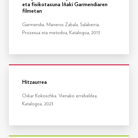
eta fisikotasuna Iñaki Garmendiaren
filmetan
Garmendia, Maneros Zabala, Salaberria.
Prozesua eta metodoa, Katalogoa, 2013
Info gehiago
Hitzaurrea
Oskar Kokoschka. Vienako errebeldea,
Katalogoa, 2023