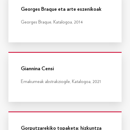
Georges Braque eta arte eszenikoak
Georges Braque, Katalogoa, 2014
Info gehiago
Giannina Censi
Emakumeak abstrakziogile, Katalogoa, 2021
Info gehiago
Gorputzarekiko topaketa: hizkuntza