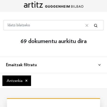
artitz
Edukira zuzenean joan
Bilatu
Bilatu
Bilaketa garbitu
69 dokumentu aurkitu dira
Emaitzak filtratu
×
Antzerkia
Info gehiago