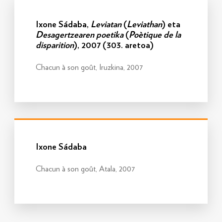
Info gehiago
Ixone Sádaba,
Leviatan
(
Leviathan
) eta
Desagertzearen poetika
(
Poètique de la
disparition
), 2007 (303. aretoa)
Chacun à son goût, Iruzkina, 2007
Info gehiago
Ixone Sádaba
Chacun à son goût, Atala, 2007