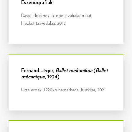
Eszenografiak
David Hockney: ikuspegi zabalago bat,
Hezkuntza-edukia, 2012
Info gehiago
Fernand Léger,
Ballet mekanikoa
(
Ballet
mécanique
, 1924)
Urte eroak, 1920ko hamarkada, Iruzkina, 2021
Info gehiago