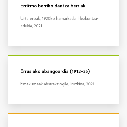
Erritmo berriko dantza berriak
Urte eroak, 1920ko hamarkada, Hezkuntza-
edukia, 2021
Info gehiago
Errusiako abangoardia (1912–25)
Emakumeak abstrakziogile, Iruzkina, 2021
Info gehiago