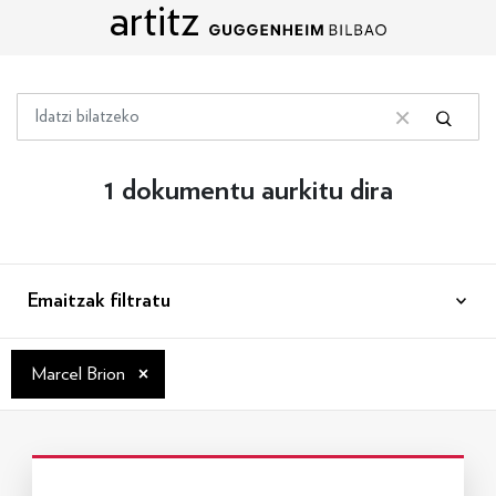
artitz
Edukira zuzenean joan
Bilatu
Bilatu
Bilaketa garbitu
1 dokumentu aurkitu dira
Emaitzak filtratu
×
Marcel Brion
Info gehiago