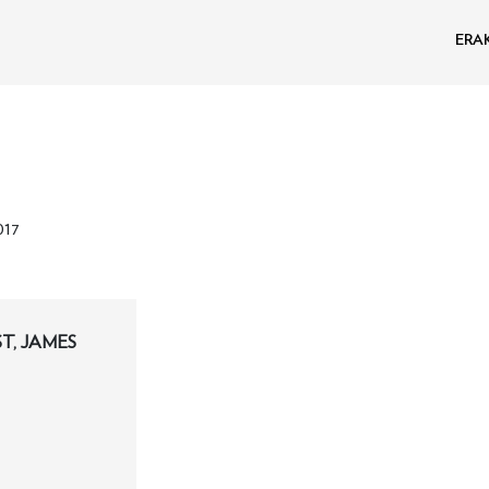
ERA
017
T, JAMES