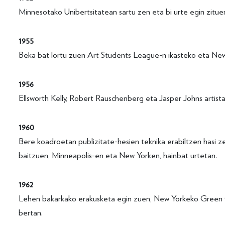
Minnesotako Unibertsitatean sartu zen eta bi urte egin zitue
1955
Beka bat lortu zuen Art Students League-n ikasteko eta New
1956
Ellsworth Kelly, Robert Rauschenberg eta Jasper Johns artist
1960
Bere koadroetan publizitate-hesien teknika erabiltzen hasi z
baitzuen, Minneapolis-en eta New Yorken, hainbat urtetan.
1962
Lehen bakarkako erakusketa egin zuen, New Yorkeko Green Gal
bertan.