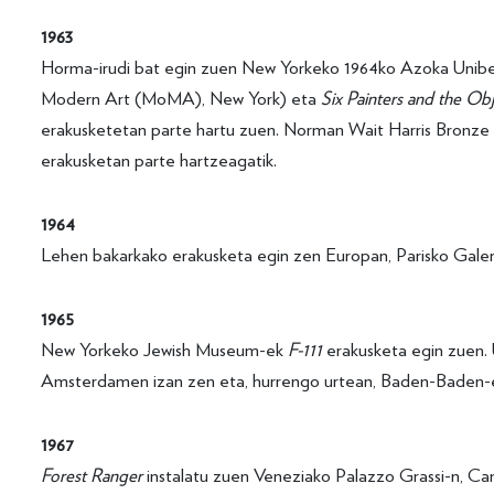
1963
Horma-irudi bat egin zuen New Yorkeko 1964ko Azoka Unibe
Modern Art (MoMA), New York) eta
Six Painters and the Ob
erakusketetan parte hartu zuen. Norman Wait Harris Bronze 
erakusketan parte hartzeagatik.
1964
Lehen bakarkako erakusketa egin zen Europan, Parisko Gale
1965
New Yorkeko Jewish Museum-ek
F-111
erakusketa egin zuen. 
Amsterdamen izan zen eta, hurrengo urtean, Baden-Baden-
1967
Forest Ranger
instalatu zuen Veneziako Palazzo Grassi-n, Ca