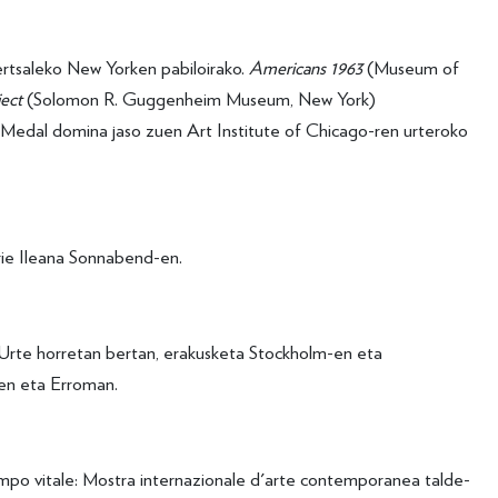
rtsaleko New Yorken pabiloirako.
Americans 1963
(Museum of
ject
(Solomon R. Guggenheim Museum, New York)
Medal domina jaso zuen Art Institute of Chicago-ren urteroko
rie Ileana Sonnabend-en.
Urte horretan bertan, erakusketa Stockholm-en eta
en eta Erroman.
mpo vitale: Mostra internazionale d'arte contemporanea talde-