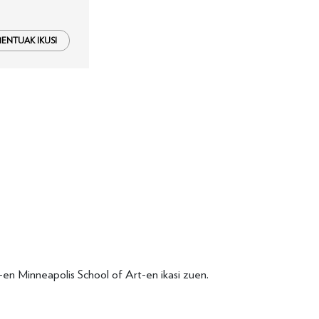
NTUAK IKUSI
-en Minneapolis School of Art-en ikasi zuen.