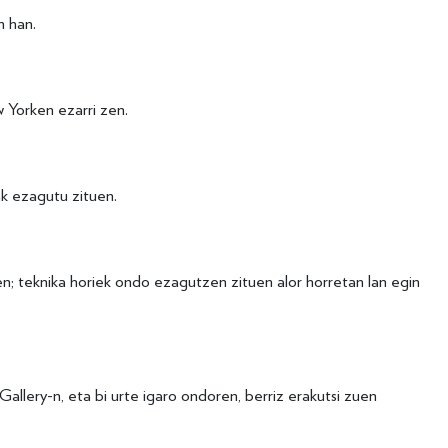
n han.
 Yorken ezarri zen.
ak ezagutu zituen.
en; teknika horiek ondo ezagutzen zituen alor horretan lan egin
lery-n, eta bi urte igaro ondoren, berriz erakutsi zuen