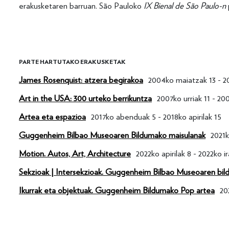
erakusketaren barruan. São Pauloko
IX Bienal de São
Paulo-n
PARTE HARTUTAKO ERAKUSKETAK
James Rosenquist: atzera begirakoa
2004ko maiatzak 13 - 20
Art in the USA: 300 urteko berrikuntza
2007ko urriak 11 - 200
Artea eta espazioa
2017ko abenduak 5 - 2018ko apirilak 15
Guggenheim Bilbao Museoaren Bildumako maisulanak
2021k
Motion. Autos, Art, Architecture
2022ko apirilak 8 - 2022ko ir
Sekzioak | Intersekzioak. Guggenheim Bilbao Museoaren bil
Ikurrak eta objektuak. Guggenheim Bildumako Pop artea
20