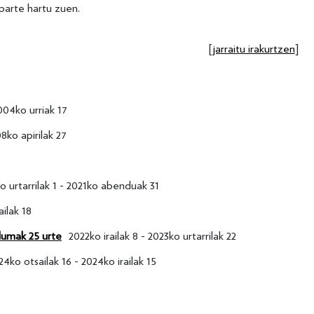
parte hartu zuen.
[
jarraitu irakurtzen
]
04ko urriak 17
8ko apirilak 27
o urtarrilak 1 - 2021ko abenduak 31
ailak 18
dumak 25 urte
2022ko irailak 8 - 2023ko urtarrilak 22
24ko otsailak 16 - 2024ko irailak 15