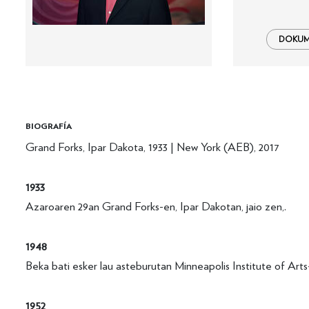
DOKUME
BIOGRAFÍA
Grand Forks, Ipar Dakota, 1933 | New York (AEB), 2017
1933
Azaroaren 29an Grand Forks-en, Ipar Dakotan, jaio zen,.
1948
Beka bati esker lau asteburutan Minneapolis Institute of Arts
1952