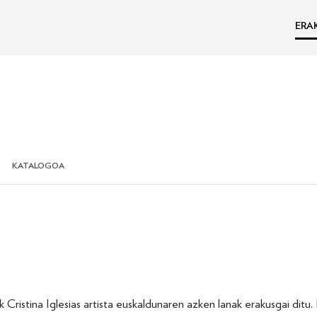
ERA
KATALOGOA
istina Iglesias artista euskaldunaren azken lanak erakusgai ditu. 