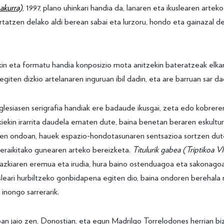
akurra)
, 1997, plano uhinkari handia da, lanaren eta ikuslearen arteko
rtatzen delako aldi berean sabai eta lurzoru, hondo eta gainazal d
rekin eta formatu handia konposizio mota anitzekin bateratzeak elka
k egiten dizkio artelanaren inguruan ibil dadin, eta are barruan sar da
Iglesiasen serigrafia handiak ere badaude ikusgai, zeta edo kobrere
iekin irarrita daudela ematen dute, baina benetan beraren eskultur
anen ondoan, hauek espazio-hondotasunaren sentsazioa sortzen dut
 eraikitako gunearen arteko bereizketa.
Titulurik gabea (Triptikoa VI
azkiaren eremua eta irudia, hura baino ostenduagoa eta sakonago
eari hurbiltzeko gonbidapena egiten dio, baina ondoren berehala m
 inongo sarrerarik.
oan jaio zen, Donostian, eta egun Madrilgo Torrelodones herrian bizi