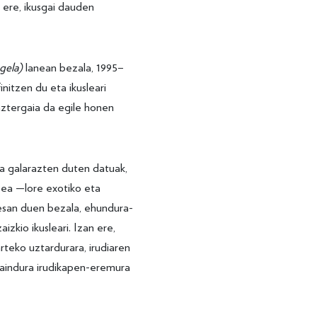
 ere, ikusgai dauden
gela)
lanean bezala, 1995–
itzen du eta ikusleari
ztergaia da egile honen
ita galarazten duten datuak,
zea —lore exotiko eta
 esan duen bezala, ehundura-
zkio ikusleari. Izan ere,
rteko uztardurara, irudiaren
paindura irudikapen-eremura