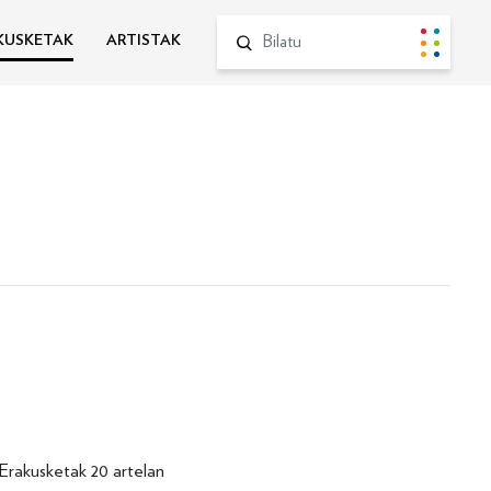
Bilatu
KUSKETAK
ARTISTAK
Bilatu
Erakusketak 20 artelan