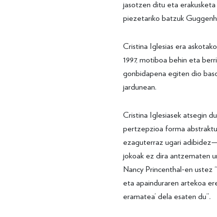
jasotzen ditu eta erakusketa
piezetariko batzuk Guggenhe
Cristina Iglesias era askotak
1997, motiboa behin eta berr
gonbidapena egiten dio baso
jardunean.
Cristina Iglesiasek atsegin d
pertzepzioa forma abstraktut
ezaguterraz ugari adibidez—,
jokoak ez dira antzematen urr
Nancy Princenthal-en ustez “
eta apainduraren artekoa er
eramatea’ dela esaten du”.