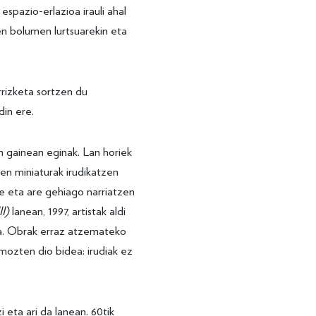
 espazio-erlazioa irauli ahal
en bolumen lurtsuarekin eta
rrizketa sortzen du
din ere.
n gainean eginak. Lan horiek
en miniaturak irudikatzen
e eta are gehiago narriatzen
II)
lanean, 1997, artistak aldi
a. Obrak erraz atzemateko
ozten dio bidea: irudiak ez
 eta ari da lanean. 60tik