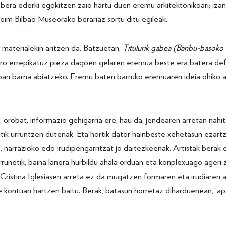
 bera ederki egokitzen zaio hartu duen eremu arkitektonikoari; izan
im Bilbao Museorako berariaz sortu ditu egileak.
o materialekin aritzen da. Batzuetan,
Titulurik gabea (Banbu-basoko 
iro errepikatuz pieza dagoen gelaren eremua beste era batera defin
an barna abiatzeko. Eremu baten barruko eremuaren ideia ohiko a
u, orobat, informazio gehigarria ere, hau da, jendearen arretan nah
ik urruntzen dutenak. Eta hortik dator hainbeste xehetasun ezart
 narrazioko edo irudipengarritzat jo daitezkeenak. Artistak berak
unetik, baina lanera hurbildu ahala orduan eta konplexuago ageri zai
Cristina Iglesiasen arreta ez da mugatzen formaren eta irudiaren a
e kontuan hartzen baitu. Berak, batasun horretaz diharduenean, ‘a