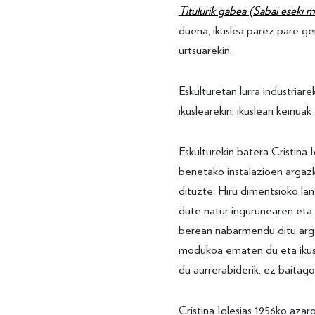
Titulurik gabea (Sabai eseki m
duena, ikuslea parez pare ge
urtsuarekin.
Eskulturetan lurra industria
ikuslearekin: ikusleari keinua
Eskulturekin batera Cristina 
benetako instalazioen argazk
dituzte. Hiru dimentsioko l
dute natur ingurunearen eta
berean nabarmendu ditu arg
modukoa ematen du eta ikusl
du aurrerabiderik, ez baitago
Cristina Iglesias 1956ko azar