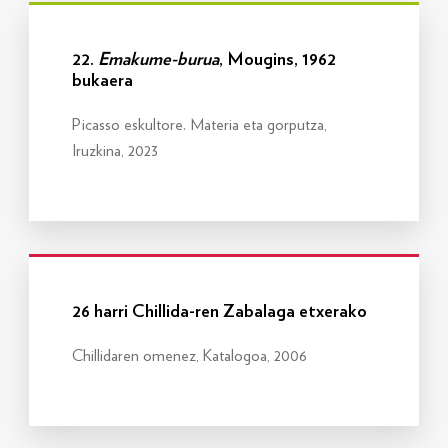
Info gehiago
22.
Emakume-burua
, Mougins, 1962
bukaera
Picasso eskultore. Materia eta gorputza,
Iruzkina, 2023
Info gehiago
26 harri Chillida-ren Zabalaga etxerako
Chillidaren omenez, Katalogoa, 2006