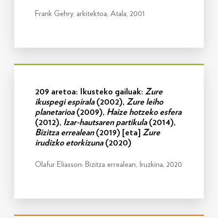
Frank Gehry, arkitektoa, Atala, 2001
Info gehiago
209 aretoa: Ikusteko gailuak:
Zure
ikuspegi espirala
(2002),
Zure leiho
planetarioa
(2009),
Haize hotzeko esfera
(2012),
Izar-hautsaren partikula
(2014),
Bizitza errealean
(2019) [eta]
Zure
irudizko etorkizuna
(2020)
Olafur Eliasson: Bizitza errealean, Iruzkina, 2020