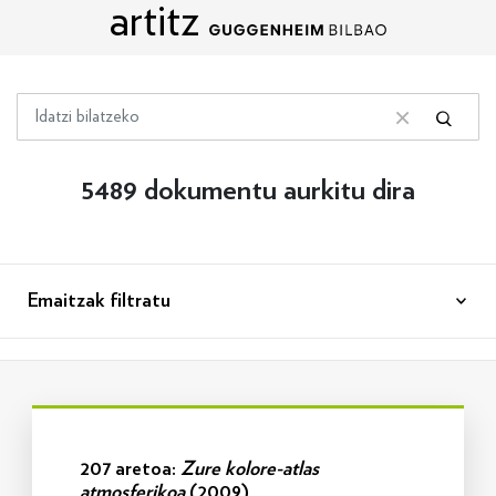
artitz
Edukira zuzenean joan
Bilatu
Bilatu
Bilaketa garbitu
5489 dokumentu aurkitu dira
Emaitzak filtratu
Info gehiago
207 aretoa:
Zure kolore-atlas
atmosferikoa
(2009)