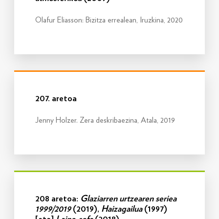
Olafur Eliasson: Bizitza errealean, Iruzkina, 2020
Info gehiago
207. aretoa
Jenny Holzer. Zera deskribaezina, Atala, 2019
Info gehiago
208 aretoa:
Glaziarren urtzearen seriea
1999/2019
(2019),
Haizagailua
(1997)