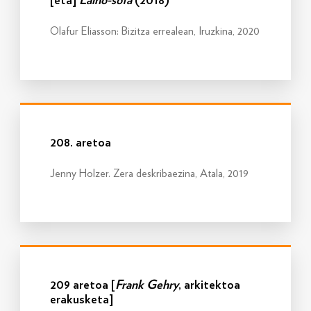
[eta]
Laino-sofa
(2018)
Olafur Eliasson: Bizitza errealean, Iruzkina, 2020
Info gehiago
208. aretoa
Jenny Holzer. Zera deskribaezina, Atala, 2019
Info gehiago
209 aretoa [
Frank Gehry
, arkitektoa
erakusketa]