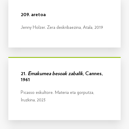
Info gehiago
209. aretoa
Jenny Holzer. Zera deskribaezina, Atala, 2019
Info gehiago
21.
Emakumea besoak zabalik
, Cannes,
1961
Picasso eskultore. Materia eta gorputza,
Iruzkina, 2023