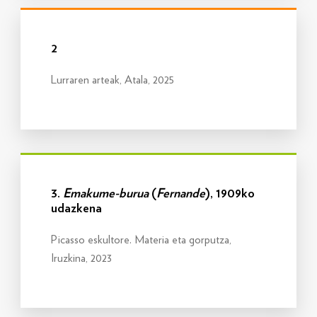
Info gehiago
2
Lurraren arteak, Atala, 2025
Info gehiago
3.
Emakume-burua
(
Fernande
), 1909ko
udazkena
Picasso eskultore. Materia eta gorputza,
Iruzkina, 2023