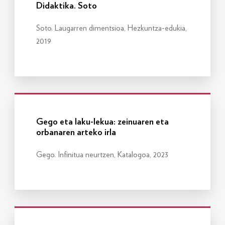
Didaktika. Soto
Soto. Laugarren dimentsioa, Hezkuntza-edukia,
2019
Info gehiago
Gego eta laku-lekua: zeinuaren eta
orbanaren arteko irla
Gego. Infinitua neurtzen, Katalogoa, 2023
Info gehiago