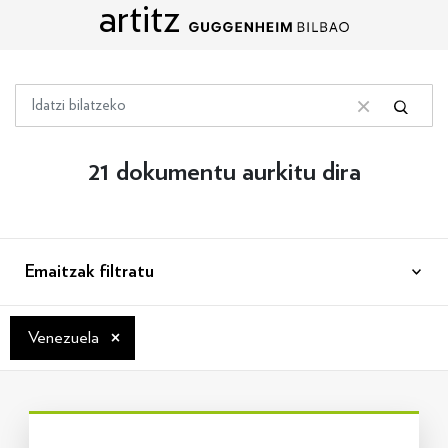
artitz
Edukira zuzenean joan
Bilatu
Bilatu
Bilaketa garbitu
21 dokumentu aurkitu dira
Emaitzak filtratu
×
Venezuela
Info gehiago