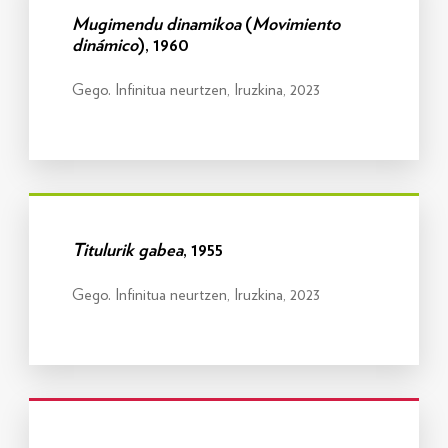
Mugimendu dinamikoa
(
Movimiento
dinámico
), 1960
Gego. Infinitua neurtzen, Iruzkina, 2023
Info gehiago
Titulurik gabea
, 1955
Gego. Infinitua neurtzen, Iruzkina, 2023
Info gehiago