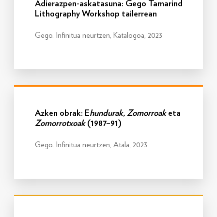
Adierazpen-askatasuna: Gego Tamarind
Lithography Workshop tailerrean
Gego. Infinitua neurtzen, Katalogoa, 2023
Info gehiago
Azken obrak: E
hundurak, Zomorroak
eta
Zomorrotxoak
(1987–91)
Gego. Infinitua neurtzen, Atala, 2023
Info gehiago