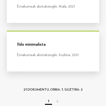
Emakumeak abstrakziogile, Atala, 2021
Info gehiago
Ildo minimalista
Emakumeak abstrakziogile, Iruzkina, 2021
21
1
2
DOKUMENTU, ORRIA:
, GUZTIRA:
1
2