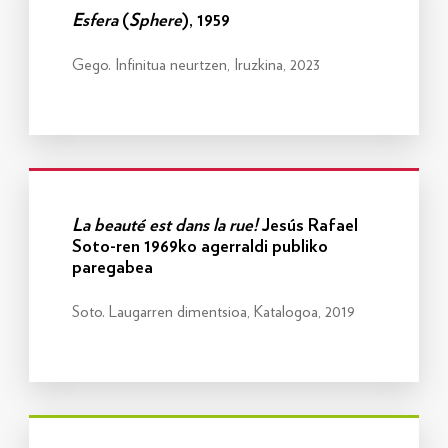
Esfera
(
Sphere
), 1959
Gego. Infinitua neurtzen, Iruzkina, 2023
Info gehiago
La beauté est dans la rue!
Jesús Rafael
Soto-ren 1969ko agerraldi publiko
paregabea
Soto. Laugarren dimentsioa, Katalogoa, 2019
Info gehiago