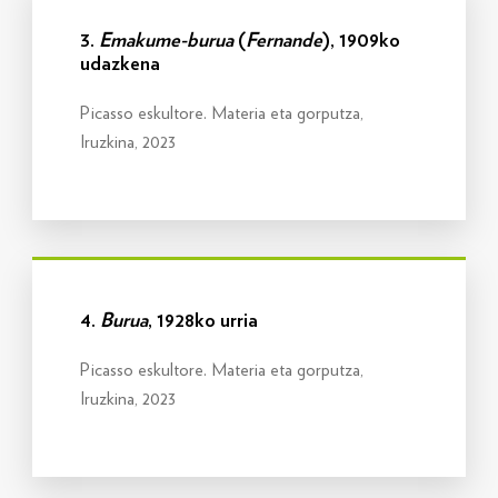
3.
Emakume-burua
(
Fernande
), 1909ko
udazkena
Picasso eskultore. Materia eta gorputza,
Iruzkina, 2023
Info gehiago
4.
Burua
, 1928ko urria
Picasso eskultore. Materia eta gorputza,
Iruzkina, 2023