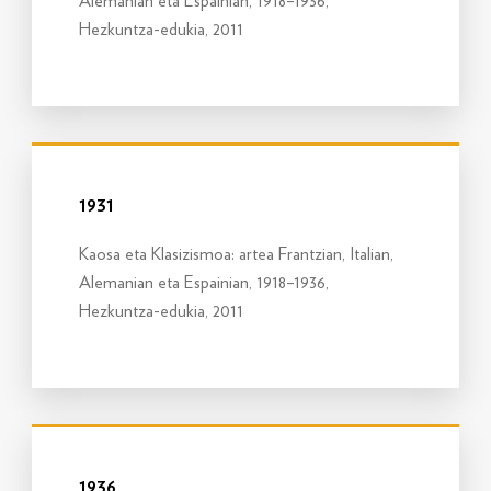
Alemanian eta Espainian, 1918–1936,
Hezkuntza-edukia, 2011
Info gehiago
1931
Kaosa eta Klasizismoa: artea Frantzian, Italian,
Alemanian eta Espainian, 1918–1936,
Hezkuntza-edukia, 2011
Info gehiago
1936