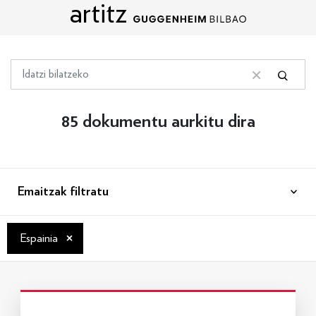
artitz
Edukira zuzenean joan
Bilatu
Bilatu
Bilaketa garbitu
85 dokumentu aurkitu dira
Emaitzak filtratu
×
Espainia
Info gehiago