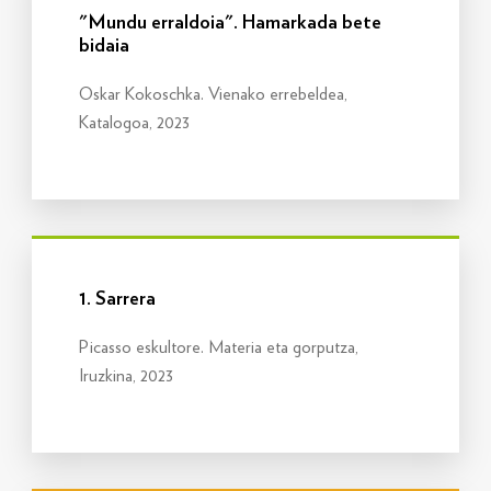
"Mundu erraldoia". Hamarkada bete
bidaia
Oskar Kokoschka. Vienako errebeldea,
Katalogoa, 2023
Info gehiago
1. Sarrera
Picasso eskultore. Materia eta gorputza,
Iruzkina, 2023