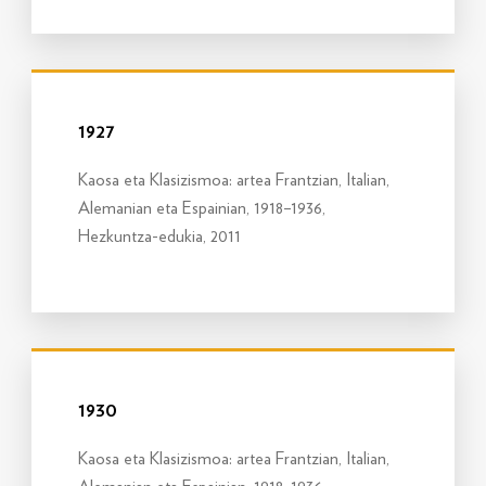
Info gehiago
1927
Kaosa eta Klasizismoa: artea Frantzian, Italian,
Alemanian eta Espainian, 1918–1936,
Hezkuntza-edukia, 2011
Info gehiago
1930
Kaosa eta Klasizismoa: artea Frantzian, Italian,