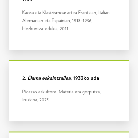
Kaosa eta Klasizismoa: artea Frantzian, Italian,
Alemanian eta Espainian, 1918–1936,
Hezkuntza-edukia, 2011
Info gehiago
2.
Dama eskaintzailea
, 1933ko uda
Picasso eskultore. Materia eta gorputza,
Iruzkina, 2023
Info gehiago