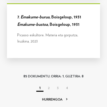
Info gehiago
7.
Emakume-burua,
Boisgeloup
,
1931
Emakume-bustoa,
Boisgeloup
,
1931
Picasso eskultore. Materia eta gorputza,
Iruzkina, 2023
85
1
8
DOKUMENTU, ORRIA:
, GUZTIRA:
1
2
3
4
HURRENGOA