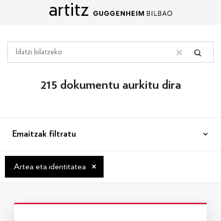
artitz
Edukira zuzenean joan
Bilatu
Bilatu
Bilaketa garbitu
215 dokumentu aurkitu dira
Emaitzak filtratu
×
Artea eta identitatea
Info gehiago