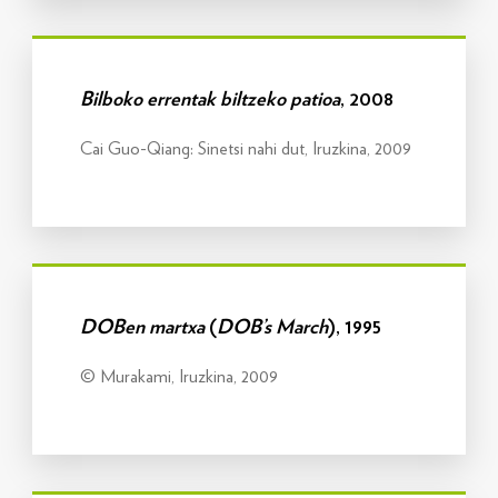
Info gehiago
Bilboko errentak biltzeko patioa
, 2008
Cai Guo-Qiang: Sinetsi nahi dut, Iruzkina, 2009
Info gehiago
DOBen martxa
(
DOB’s March
), 1995
© Murakami, Iruzkina, 2009