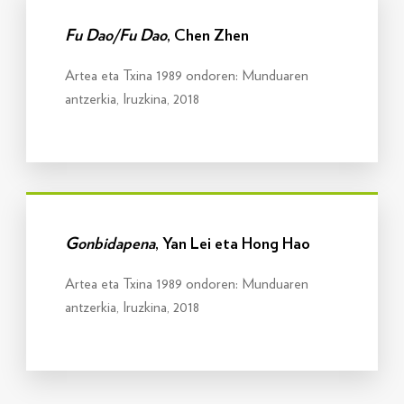
Fu Dao/Fu Dao
, Chen Zhen
Artea eta Txina 1989 ondoren: Munduaren
antzerkia, Iruzkina, 2018
Info gehiago
Gonbidapena
, Yan Lei eta Hong Hao
Artea eta Txina 1989 ondoren: Munduaren
antzerkia, Iruzkina, 2018