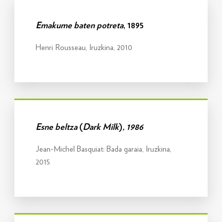
Info gehiago
Emakume baten potreta
, 1895
Henri Rousseau, Iruzkina, 2010
Info gehiago
Esne beltza
(
Dark Milk
)
, 1986
Jean-Michel Basquiat: Bada garaia, Iruzkina,
2015
Info gehiago