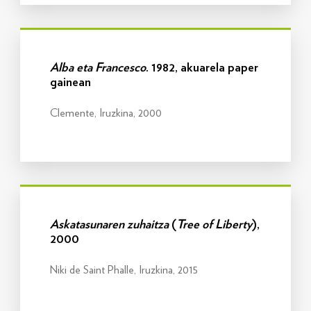
Info gehiago
Alba eta Francesco
. 1982, akuarela paper
gainean
Clemente, Iruzkina, 2000
Info gehiago
Askatasunaren zuhaitza
(
Tree of Liberty
),
2000
Niki de Saint Phalle, Iruzkina, 2015