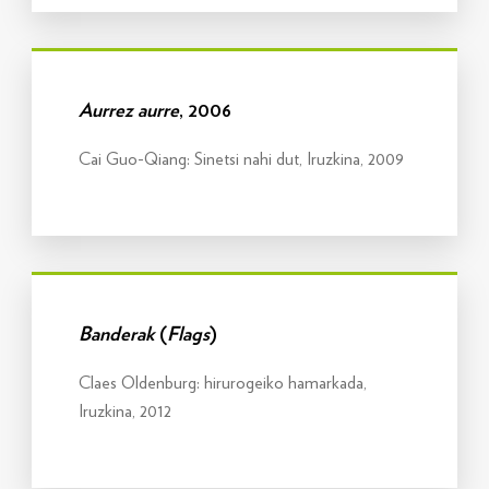
Info gehiago
Aurrez aurre
, 2006
Cai Guo-Qiang: Sinetsi nahi dut, Iruzkina, 2009
Info gehiago
Banderak
(
Flags
)
Claes Oldenburg: hirurogeiko hamarkada,
Iruzkina, 2012