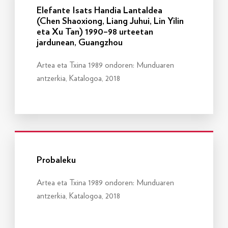
Elefante Isats Handia Lantaldea
(Chen Shaoxiong, Liang Juhui, Lin Yilin
eta Xu Tan) 1990–98 urteetan
jardunean, Guangzhou
Artea eta Txina 1989 ondoren: Munduaren
antzerkia, Katalogoa, 2018
Info gehiago
Probaleku
Artea eta Txina 1989 ondoren: Munduaren
antzerkia, Katalogoa, 2018