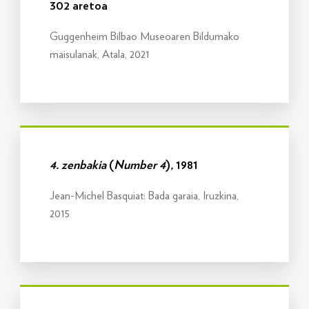
302 aretoa
Guggenheim Bilbao Museoaren Bildumako
maisulanak, Atala, 2021
Info gehiago
4. zenbakia
(
Number 4
)
,
1981
Jean-Michel Basquiat: Bada garaia, Iruzkina,
2015
Info gehiago