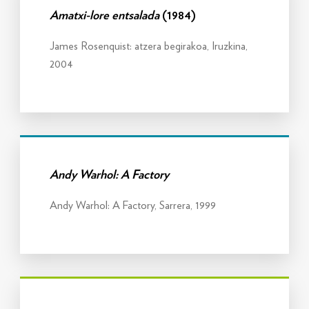
Amatxi-lore entsalada
(1984)
James Rosenquist: atzera begirakoa, Iruzkina,
2004
Info gehiago
Andy Warhol: A Factory
Andy Warhol: A Factory, Sarrera, 1999
Info gehiago