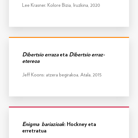
Lee Krasner. Kolore Bizia, Iruzkina, 2020
Info gehiago
Dibertsio erraza
eta
Dibertsio erraz-
etereoa
Jeff Koons: atzera begirakoa, Atala, 2015
Info gehiago
Enigma bariazioak
: Hockney eta
erretratua