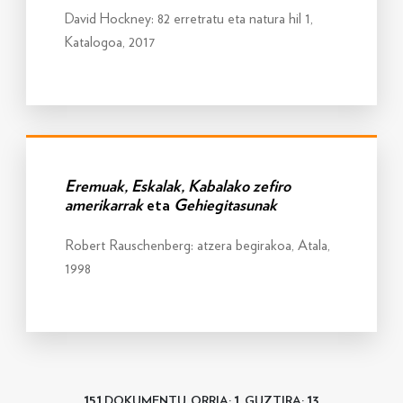
David Hockney: 82 erretratu eta natura hil 1,
Katalogoa, 2017
Info gehiago
Eremuak, Eskalak, Kabalako zefiro
amerikarrak
eta
Gehiegitasunak
Robert Rauschenberg: atzera begirakoa, Atala,
1998
151
1
13
DOKUMENTU, ORRIA:
, GUZTIRA: