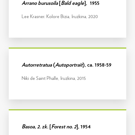
Arrano burusoila
[
Bald eagle
], 1955
Lee Krasner. Kolore Bizia, Iruzkina, 2020
Info gehiago
Autorretratua
(
Autoportrait
), ca. 1958-59
Niki de Saint Phalle, Iruzkina, 2015
Info gehiago
Basoa, 2. zk.
[
Forest no. 2
], 1954