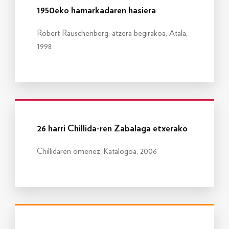
1950eko hamarkadaren hasiera
Robert Rauschenberg: atzera begirakoa, Atala,
1998
Info gehiago
26 harri Chillida-ren Zabalaga etxerako
Chillidaren omenez, Katalogoa, 2006
Info gehiago