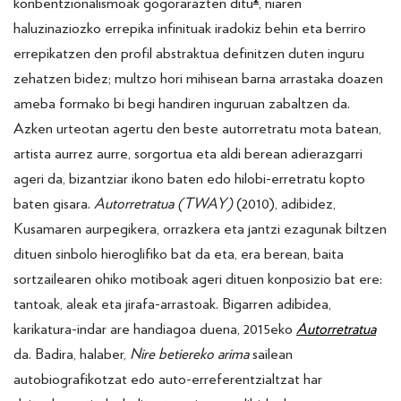
konbentzionalismoak gogorarazten ditu
, niaren
haluzinaziozko errepika infinituak iradokiz behin eta berriro
errepikatzen den profil abstraktua definitzen duten inguru
zehatzen bidez; multzo hori mihisean barna arrastaka doazen
ameba formako bi begi handiren inguruan zabaltzen da.
Azken urteotan agertu den beste autorretratu mota batean,
artista aurrez aurre, sorgortua eta aldi berean adierazgarri
ageri da, bizantziar ikono baten edo hilobi-erretratu kopto
baten gisara.
Autorretratua (TWAY)
(2010), adibidez,
Kusamaren aurpegikera, orrazkera eta jantzi ezagunak biltzen
dituen sinbolo hieroglifiko bat da eta, era berean, baita
sortzailearen ohiko motiboak ageri dituen konposizio bat ere:
tantoak, aleak eta jirafa-arrastoak. Bigarren adibidea,
karikatura-indar are handiagoa duena, 2015eko
Autorretratua
da. Badira, halaber,
Nire betiereko arima
sailean
autobiografikotzat edo auto-erreferentzialtzat har