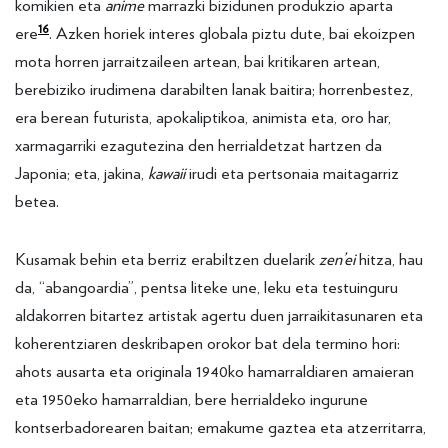
komikien eta
anime
marrazki bizidunen produkzio aparta
16
ere
. Azken horiek interes globala piztu dute, bai ekoizpen
mota horren jarraitzaileen artean, bai kritikaren artean,
berebiziko irudimena darabilten lanak baitira; horrenbestez,
era berean futurista, apokaliptikoa, animista eta, oro har,
xarmagarriki ezagutezina den herrialdetzat hartzen da
Japonia; eta, jakina,
kawaii
irudi eta pertsonaia maitagarriz
betea.
Kusamak behin eta berriz erabiltzen duelarik
zen’ei
hitza, hau
da, “abangoardia”, pentsa liteke une, leku eta testuinguru
aldakorren bitartez artistak agertu duen jarraikitasunaren eta
koherentziaren deskribapen orokor bat dela termino hori:
ahots ausarta eta originala 1940ko hamarraldiaren amaieran
eta 1950eko hamarraldian, bere herrialdeko ingurune
kontserbadorearen baitan; emakume gaztea eta atzerritarra,