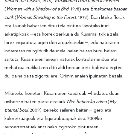
behind the Leaves
, 1978),
Emakumea txori baten itzalarekin
(
Woman with a Shadow of a Bird
, 1978) eta
Emakumea basoan
zutik
(
Woman Standing in the Forest
, 1978). Esan liteke florak
eta faunak babesten dituztela pintura-lanotako irudi
arketipikoak —eta horrek zerikusia du Kusama, txikia zela,
lorez inguratuta ageri den argazkiarekin—, edo naturaren
indarretan murgildurik daudela, haien baitan buru-belarri
sartuta. Kusamaren lanean, naturak kontsolamendua eta
mehatxua irudikatzen ditu aldi berean beti; babestu egiten
du, baina baita zigortu ere, Grimm anaien ipuinetan bezala.
Milurteko honetan, Kusamaren koadroak —hedatuz doan
unibertso baten parte direlarik
Nire betiereko arima
(
My
Eternal Soul
, 2009) izeneko sailaren baitan— gero eta
koloretsuagoak eta figuratiboagoak dira. 2009ko
autoerretratuak antzinako Egiptoko pinturaren
2