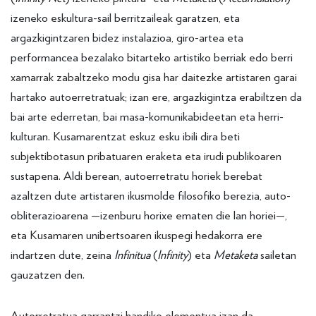
izeneko eskultura-sail berritzaileak garatzen, eta
argazkigintzaren bidez instalazioa, giro-artea eta
performancea bezalako bitarteko artistiko berriak edo berri
xamarrak zabaltzeko modu gisa har daitezke artistaren garai
hartako autoerretratuak; izan ere, argazkigintza erabiltzen da
bai arte ederretan, bai masa-komunikabideetan eta herri-
kulturan. Kusamarentzat eskuz esku ibili dira beti
subjektibotasun pribatuaren eraketa eta irudi publikoaren
sustapena. Aldi berean, autoerretratu horiek berebat
azaltzen dute artistaren ikusmolde filosofiko berezia, auto-
obliterazioarena —izenburu horixe ematen die lan horiei—,
eta Kusamaren unibertsoaren ikuspegi hedakorra ere
indartzen dute, zeina
Infinitua
(
Infinity
) eta
Metaketa
sailetan
gauzatzen den.
Autorretratua garrantzi handiko elementua izan da