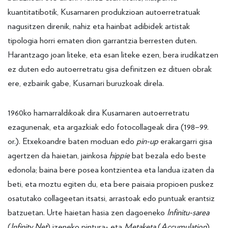
kuantitatibotik, Kusamaren produkzioan autoerretratuak
nagusitzen direnik, nahiz eta hainbat adibidek artistak
tipologia horri ematen dion garrantzia berresten duten.
Harantzago joan liteke, eta esan liteke ezen, bera irudikatzen
ez duten edo autoerretratu gisa definitzen ez dituen obrak
ere, ezbairik gabe, Kusamari buruzkoak direla.
1960ko hamarraldikoak dira Kusamaren autoerretratu
ezagunenak, eta argazkiak edo fotocollageak dira (198–99.
or.). Etxekoandre baten moduan edo
pin-up
erakargarri gisa
agertzen da haietan, jainkosa
hippie
bat bezala edo beste
edonola; baina bere posea kontzientea eta landua izaten da
beti, eta moztu egiten du, eta bere paisaia propioen puskez
osatutako collageetan itsatsi, arrastoak edo puntuak erantsiz
batzuetan. Urte haietan hasia zen dagoeneko
Infinitu-sarea
(
Infinity Net
) izeneko pintura- eta
Metaketa
(
Accumulation
)