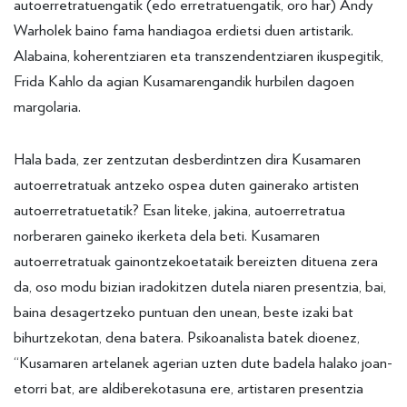
autoerretratuengatik (edo erretratuengatik, oro har) Andy
Warholek baino fama handiagoa erdietsi duen artistarik.
Alabaina, koherentziaren eta transzendentziaren ikuspegitik,
Frida Kahlo da agian Kusamarengandik hurbilen dagoen
margolaria.
Hala bada, zer zentzutan desberdintzen dira Kusamaren
autoerretratuak antzeko ospea duten gainerako artisten
autoerretratuetatik? Esan liteke, jakina, autoerretratua
norberaren gaineko ikerketa dela beti. Kusamaren
autoerretratuak gainontzekoetataik bereizten dituena zera
da, oso modu bizian iradokitzen dutela niaren presentzia, bai,
baina desagertzeko puntuan den unean, beste izaki bat
bihurtzekotan, dena batera. Psikoanalista batek dioenez,
“Kusamaren artelanek agerian uzten dute badela halako joan-
etorri bat, are aldiberekotasuna ere, artistaren presentzia