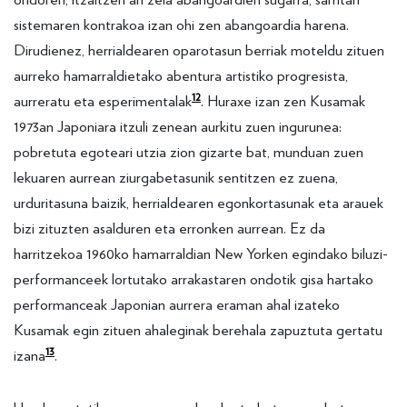
sistemaren kontrakoa izan ohi zen abangoardia harena.
Dirudienez, herrialdearen oparotasun berriak moteldu zituen
aurreko hamarraldietako abentura artistiko progresista,
12
aurreratu eta esperimentalak
. Huraxe izan zen Kusamak
1973an Japoniara itzuli zenean aurkitu zuen ingurunea:
pobretuta egoteari utzia zion gizarte bat, munduan zuen
lekuaren aurrean ziurgabetasunik sentitzen ez zuena,
urduritasuna baizik, herrialdearen egonkortasunak eta arauek
bizi zituzten asalduren eta erronken aurrean. Ez da
harritzekoa 1960ko hamarraldian New Yorken egindako biluzi-
performanceek lortutako arrakastaren ondotik gisa hartako
performanceak Japonian aurrera eraman ahal izateko
Kusamak egin zituen ahaleginak berehala zapuztuta gertatu
13
izana
.