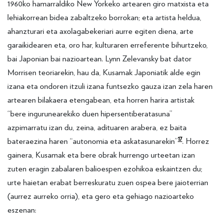
1960ko hamarraldiko New Yorkeko artearen giro matxista eta
lehiakorrean bidea zabaltzeko borrokan; eta artista heldua,
ahanzturari eta axolagabekeriari aurre egiten diena, arte
garaikidearen eta, oro har, kulturaren erreferente bihurtzeko,
bai Japonian bai nazioartean. Lynn Zelevansky bat dator
Morrisen teoriarekin, hau da, Kusamak Japoniatik alde egin
izana eta ondoren itzuli izana funtsezko gauza izan zela haren
artearen bilakaera etengabean, eta horren harira artistak
“bere ingurunearekiko duen hipersentiberatasuna”
azpimarratu izan du, zeina, adituaren arabera, ez baita
17
bateraezina haren “autonomia eta askatasunarekin”
. Horrez
gainera, Kusamak eta bere obrak hurrengo urteetan izan
zuten eragin zabalaren balioespen ezohikoa eskaintzen du;
urte haietan erabat berreskuratu zuen ospea bere jaioterrian
(aurrez aurreko orria), eta gero eta gehiago nazioarteko
eszenan: