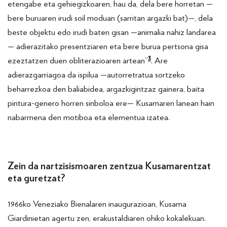
etengabe eta gehiegizkoaren, hau da, dela bere horretan —
bere buruaren irudi soil moduan (sarritan argazki bat)—, dela
beste objektu edo irudi baten gisan —animalia nahiz landarea
— adierazitako presentziaren eta bere burua pertsona gisa
3
ezeztatzen duen obliterazioaren artean”
. Are
adierazgarriagoa da ispilua —autorretratua sortzeko
beharrezkoa den baliabidea, argazkigintzaz gainera, baita
pintura-genero horren sinboloa ere— Kusamaren lanean hain
nabarmena den motiboa eta elementua izatea.
Zein da nartzisismoaren zentzua Kusamarentzat
eta guretzat?
1966ko Veneziako Bienalaren inaugurazioan, Kusama
Giardinietan agertu zen, erakustaldiaren ohiko kokalekuan.