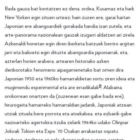
Bada gauza bat kontatzen ez dena, ordea, Kusamaz eta hark
New Yorken egin zituen urteez: hain zuzen ere, garai hartan
Japonian ere abangoardiek gorakada handia izan zutela, eta
arte-panorama nazionalean gauzak izugarri aldatzen ari zirela.
Azkenaldi honetan egin diren ikerketa batzuek berriro argitan
jarri eta balioetsi egin dituzte abangoardia japoniarrak, eta,
azterlan horien arabera, artearen historiako azken
denborotako fenomeno aipagarrienetako bat omen dira
Japonian 1950 eta 1960ko hamarraldietan sortu ziren ideia eta
11
mugimendu esperimental eta are erradikalak
. Alabaina,
orokorrean onartzen da (zuzenean esan gabe bada ere),
hirurogeita hamarreko hamarraldian jadanik, Japoniak atzean
utziak zituela bere porrota eta atsekabea, eta ezbairik gabe
nazioarteko agertokira itzulia zelarik 1964ko udako Olinpiar
Jokoak Tokion eta Expo ’70 Osakan arrakastaz ospatu
ondoren, itzaltzen ari zela abangoardien sugarra, sarritan