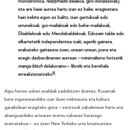
monokromoa,
readymade
delakoa, giro-instalazioak),
eta are haiei aurrea hartu izan ez balie; eraginetara
hain irekita egon ez balitz, izan gertukoak edo
urrunekoak, goi-mailakoak edo behe-mailakoak,
Ekialdekoak edo Mendebaldekoak. Edozein talde edo
elkartetatik independentea izaki, ageriki gainera,
erabateko gaitasuna zuen, unean-unean, joera eta
eragin desberdinenen aurrean —minimalismo hotzetik
manga kitsch
delakoraino— libreki eta berehala
15
erreakzionatzeko
.
Aipu horren azken esaldiak iradokitzen duenez, Kusamak
bere ingurunearekiko izan duen irekitasuna eta kultura
garaikidean eragiteko grina —zentzurik zabalenean hartu eta
abangoardiako artearen eremu nahasiaz haratago
eramatekoa—, ez ziren New Yorkeko urte loriatsuetara