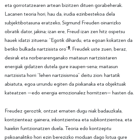
eta gorrotatzearen artean bizitzen dituen gorabeherak.
Lacanen teoria hori, hau da, irudia ezinbestekoa dela
subjektibotasuna eratzeko, Sigmund Freuden oinarrizko
obratik dator, jakina; izan ere, Freud izan zen hitz ospetsu
hauek idatzi zituena: “Egotik dihardu, eta egoan kokatzen da
8
betiko bulkada nartzisista oro”
. Freudek uste zuen, beraz,
desirak eta norberarenganako maitasun nartzisistaren
energiak gidatzen dutela gure iraupen-sena; maitasun
nartzisista horri “lehen nartzisismoa” deitu zion: hartatik
abiatuta, egoa urrundu egiten da pixkanaka eta objektuak
kateatzen —edo energia emozionalez hornitzen— hasten da.
Freudez geroztik, ontzat ematen dugu niak badauzkala,
kontzienteaz gainera, inkontzientea eta subkontzientea, eta
haiekin funtzionatzen duela. Teoria edo kontzeptu
psikoanalitiko hori ezin berezizko moduan dago lotua gure