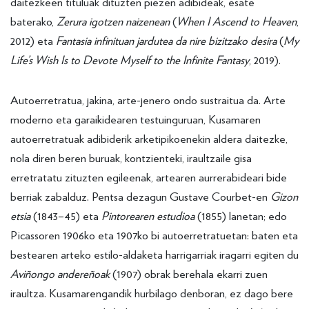
daitezkeen tituluak dituzten piezen adibideak, esate
baterako,
Zerura igotzen naizenean
(
When I Ascend to Heaven
,
2012) eta
Fantasia infinituan jardutea da nire bizitzako desira
(
My
Life’s Wish Is to Devote Myself to the Infinite Fantasy
, 2019).
Autoerretratua, jakina, arte-jenero ondo sustraitua da. Arte
moderno eta garaikidearen testuinguruan, Kusamaren
autoerretratuak adibiderik arketipikoenekin aldera daitezke,
nola diren beren buruak, kontzienteki, iraultzaile gisa
erretratatu zituzten egileenak, artearen aurrerabideari bide
berriak zabalduz. Pentsa dezagun Gustave Courbet-en
Gizon
etsia
(1843–45) eta
Pintorearen estudioa
(1855) lanetan; edo
Picassoren 1906ko eta 1907ko bi autoerretratuetan: baten eta
bestearen arteko estilo-aldaketa harrigarriak iragarri egiten du
Aviñongo andereñoak
(1907) obrak berehala ekarri zuen
iraultza. Kusamarengandik hurbilago denboran, ez dago bere