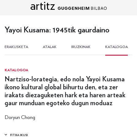
artitz
Edukira zuzenean joan
Yayoi Kusama: 1945tik gaurdaino
ERAKUSKETA
ATALAK
IRUZKINAK
KATALOGOA
KATALOGOA
Nartziso-lorategia, edo nola Yayoi Kusama
ikono kultural global bihurtu den, eta zer
irakats diezaguketen hark eta haren arteak
gaur munduan egoteko dugun moduaz
Doryun Chong