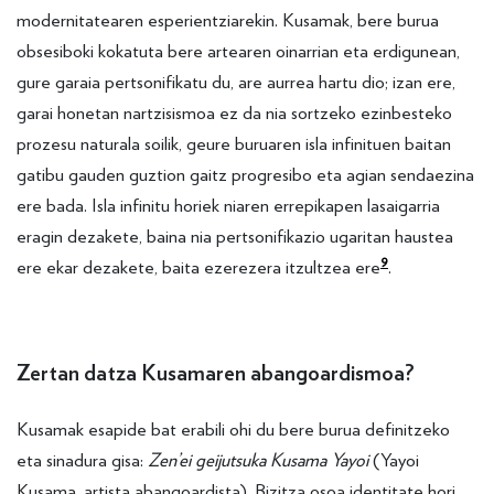
modernitatearen esperientziarekin. Kusamak, bere burua
obsesiboki kokatuta bere artearen oinarrian eta erdigunean,
gure garaia pertsonifikatu du, are aurrea hartu dio; izan ere,
garai honetan nartzisismoa ez da nia sortzeko ezinbesteko
prozesu naturala soilik, geure buruaren isla infinituen baitan
gatibu gauden guztion gaitz progresibo eta agian sendaezina
ere bada. Isla infinitu horiek niaren errepikapen lasaigarria
eragin dezakete, baina nia pertsonifikazio ugaritan haustea
9
ere ekar dezakete, baita ezerezera itzultzea ere
.
Zertan datza Kusamaren abangoardismoa?
Kusamak esapide bat erabili ohi du bere burua definitzeko
eta sinadura gisa:
Zen’ei geijutsuka Kusama Yayoi
(Yayoi
Kusama, artista abangoardista). Bizitza osoa identitate hori