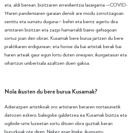
eta, aldi berean, bizitzaren erresilientzia lasaigarria —COVID-
19aren pandemiaren garaian denok are modu zorrotzagoan
sentitu eta sumatu duguna— behin eta berriz agertu dira
artistaren bizitzan eta zazpi hamarraldi baino gehiagoan
sortuz joan den obran. Kusamak bere burua jartzen du bere
praktikaren erdigunean, eta horixe da bai artistak berak bai
haren arteak gaur egun lortu duten onespen, ikusgaitasun eta
oihartzun unibertsala azaltzen duen gakoa.
Nola ikusten du bere burua Kusamak?
Adierazpen artistikoak oro artistaren beraren nortasunetik
datozen ezkero, balegoke galdetzea ea Kusamak bizitza eta
ogibide-urte luzeetan sortu dituen obra guztiak berari
buruzkoak ote diren. Nekez esan liteke, ikuspuntu