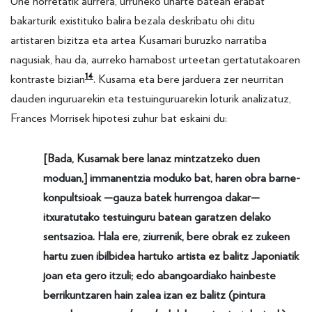
Une horretatik aurrera, urruneko uharte batean erabat
bakarturik existituko balira bezala deskribatu ohi ditu
artistaren bizitza eta artea Kusamari buruzko narratiba
nagusiak, hau da, aurreko hamabost urteetan gertatutakoaren
14
kontraste bizian
. Kusama eta bere jarduera zer neurritan
dauden inguruarekin eta testuinguruarekin loturik analizatuz,
Frances Morrisek hipotesi zuhur bat eskaini du:
[Bada, Kusamak bere lanaz mintzatzeko duen
moduan,] immanentzia moduko bat, haren obra barne-
konpultsioak —gauza batek hurrengoa dakar—
itxuratutako testuinguru batean garatzen delako
sentsazioa. Hala ere, ziurrenik, bere obrak ez zukeen
hartu zuen ibilbidea hartuko artista ez balitz Japoniatik
joan eta gero itzuli; edo abangoardiako hainbeste
berrikuntzaren hain zalea izan ez balitz (pintura