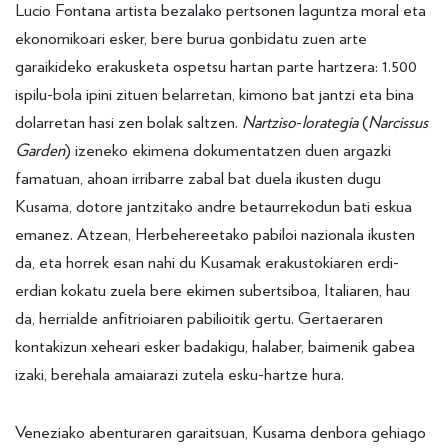
Lucio Fontana artista bezalako pertsonen laguntza moral eta
ekonomikoari esker, bere burua gonbidatu zuen arte
garaikideko erakusketa ospetsu hartan parte hartzera: 1.500
ispilu-bola ipini zituen belarretan, kimono bat jantzi eta bina
dolarretan hasi zen bolak saltzen.
Nartziso
-
lorategia
(
Narcissus
Garden
) izeneko ekimena dokumentatzen duen argazki
famatuan, ahoan irribarre zabal bat duela ikusten dugu
Kusama, dotore jantzitako andre betaurrekodun bati eskua
emanez. Atzean, Herbehereetako pabiloi nazionala ikusten
da, eta horrek esan nahi du Kusamak erakustokiaren erdi-
erdian kokatu zuela bere ekimen subertsiboa, Italiaren, hau
da, herrialde anfitrioiaren pabilioitik gertu. Gertaeraren
kontakizun xeheari esker badakigu, halaber, baimenik gabea
izaki, berehala amaiarazi zutela esku-hartze hura.
Veneziako abenturaren garaitsuan, Kusama denbora gehiago