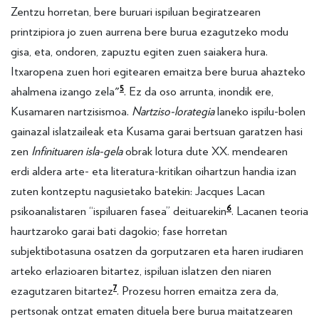
Zentzu horretan, bere buruari ispiluan begiratzearen
printzipiora jo zuen aurrena bere burua ezagutzeko modu
gisa, eta, ondoren, zapuztu egiten zuen saiakera hura.
Itxaropena zuen hori egitearen emaitza bere burua ahazteko
5
ahalmena izango zela"
. Ez da oso arrunta, inondik ere,
Kusamaren nartzisismoa.
Nartziso-lorategia
laneko ispilu-bolen
gainazal islatzaileak eta Kusama garai bertsuan garatzen hasi
zen
Infinituaren isla-gela
obrak lotura dute XX. mendearen
erdi aldera arte- eta literatura-kritikan oihartzun handia izan
zuten kontzeptu nagusietako batekin: Jacques Lacan
6
psikoanalistaren “ispiluaren fasea” deituarekin
. Lacanen teoria
haurtzaroko garai bati dagokio; fase horretan
subjektibotasuna osatzen da gorputzaren eta haren irudiaren
arteko erlazioaren bitartez, ispiluan islatzen den niaren
7
ezagutzaren bitartez
. Prozesu horren emaitza zera da,
pertsonak ontzat ematen dituela bere burua maitatzearen