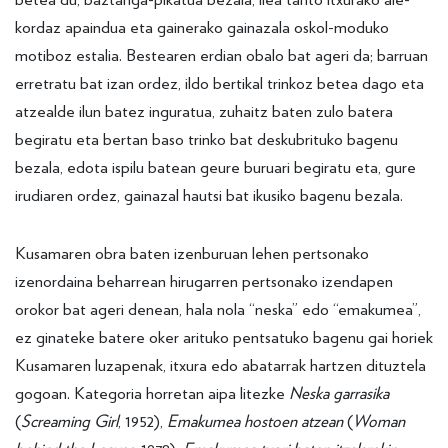
kordaz apaindua eta gainerako gainazala oskol-moduko
motiboz estalia. Bestearen erdian obalo bat ageri da; barruan
erretratu bat izan ordez, ildo bertikal trinkoz betea dago eta
atzealde ilun batez inguratua, zuhaitz baten zulo batera
begiratu eta bertan baso trinko bat deskubrituko bagenu
bezala, edota ispilu batean geure buruari begiratu eta, gure
irudiaren ordez, gainazal hautsi bat ikusiko bagenu bezala.
Kusamaren obra baten izenburuan lehen pertsonako
izenordaina beharrean hirugarren pertsonako izendapen
orokor bat ageri denean, hala nola “neska” edo “emakumea”,
ez ginateke batere oker arituko pentsatuko bagenu gai horiek
Kusamaren luzapenak, itxura edo abatarrak hartzen dituztela
gogoan. Kategoria horretan aipa litezke
Neska garrasika
(
Screaming Girl
, 1952),
Emakumea hostoen atzean
(
Woman