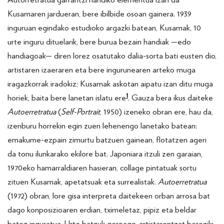
Kusamaren jardueran, bere ibilbide osoan gainera. 1939
inguruan egindako estudioko argazki batean, Kusamak, 10
urte inguru dituelarik, bere burua bezain handiak —edo
handiagoak— diren lorez osatutako dalia-sorta bati eusten dio,
artistaren izaeraren eta bere ingurunearen arteko muga
iragazkorrak iradokiz; Kusamak askotan aipatu izan ditu muga
1
horiek, baita bere lanetan islatu ere
. Gauza bera ikus daiteke
Autoerretratua
(
Self-Portrait
, 1950) izeneko obran ere, hau da,
izenburu horrekin egin zuen lehenengo lanetako batean:
emakume-ezpain zimurtu batzuen gainean, flotatzen ageri
da tonu ilunkarako ekilore bat. Japoniara itzuli zen garaian,
1970eko hamarraldiaren hasieran, collage pintatuak sortu
zituen Kusamak, apetatsuak eta surrealistak.
Autoerretratua
(1972) obran, lore gisa interpreta daitekeen orban arrosa bat
dago konposizioaren erdian, tximeletaz, pipiz eta beldar
batez inguratua. Urte batzuk geroago, artistarentzat bereziki