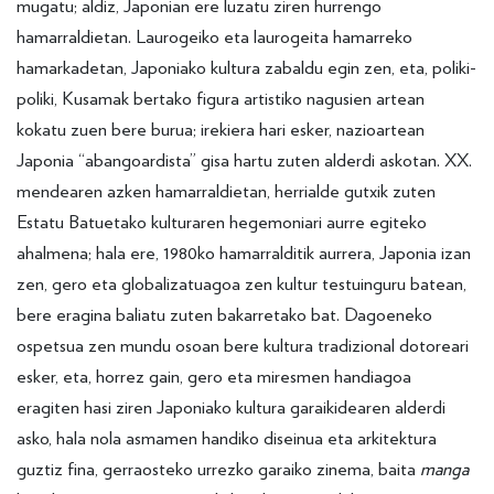
mugatu; aldiz, Japonian ere luzatu ziren hurrengo
hamarraldietan. Laurogeiko eta laurogeita hamarreko
hamarkadetan, Japoniako kultura zabaldu egin zen, eta, poliki-
poliki, Kusamak bertako figura artistiko nagusien artean
kokatu zuen bere burua; irekiera hari esker, nazioartean
Japonia “abangoardista” gisa hartu zuten alderdi askotan. XX.
mendearen azken hamarraldietan, herrialde gutxik zuten
Estatu Batuetako kulturaren hegemoniari aurre egiteko
ahalmena; hala ere, 1980ko hamarralditik aurrera, Japonia izan
zen, gero eta globalizatuagoa zen kultur testuinguru batean,
bere eragina baliatu zuten bakarretako bat. Dagoeneko
ospetsua zen mundu osoan bere kultura tradizional dotoreari
esker, eta, horrez gain, gero eta miresmen handiagoa
eragiten hasi ziren Japoniako kultura garaikidearen alderdi
asko, hala nola asmamen handiko diseinua eta arkitektura
guztiz fina, gerraosteko urrezko garaiko zinema, baita
manga