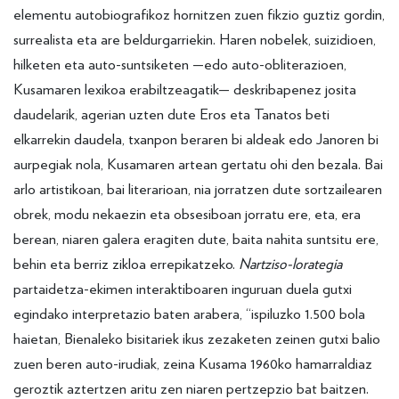
elementu autobiografikoz hornitzen zuen fikzio guztiz gordin,
surrealista eta are beldurgarriekin. Haren nobelek, suizidioen,
hilketen eta auto-suntsiketen —edo auto-obliterazioen,
Kusamaren lexikoa erabiltzeagatik— deskribapenez josita
daudelarik, agerian uzten dute Eros eta Tanatos beti
elkarrekin daudela, txanpon beraren bi aldeak edo Janoren bi
aurpegiak nola, Kusamaren artean gertatu ohi den bezala. Bai
arlo artistikoan, bai literarioan, nia jorratzen dute sortzailearen
obrek, modu nekaezin eta obsesiboan jorratu ere, eta, era
berean, niaren galera eragiten dute, baita nahita suntsitu ere,
behin eta berriz zikloa errepikatzeko.
Nartziso-lorategia
partaidetza-ekimen interaktiboaren inguruan duela gutxi
egindako interpretazio baten arabera, “ispiluzko 1.500 bola
haietan, Bienaleko bisitariek ikus zezaketen zeinen gutxi balio
zuen beren auto-irudiak, zeina Kusama 1960ko hamarraldiaz
geroztik aztertzen aritu zen niaren pertzepzio bat baitzen.