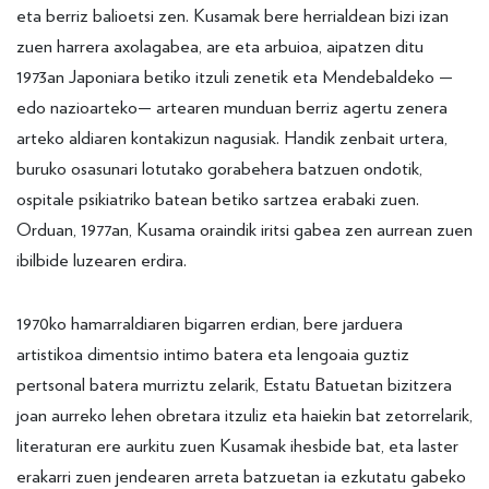
eta berriz balioetsi zen. Kusamak bere herrialdean bizi izan
zuen harrera axolagabea, are eta arbuioa, aipatzen ditu
1973an Japoniara betiko itzuli zenetik eta Mendebaldeko —
edo nazioarteko— artearen munduan berriz agertu zenera
arteko aldiaren kontakizun nagusiak. Handik zenbait urtera,
buruko osasunari lotutako gorabehera batzuen ondotik,
ospitale psikiatriko batean betiko sartzea erabaki zuen.
Orduan, 1977an, Kusama oraindik iritsi gabea zen aurrean zuen
ibilbide luzearen erdira.
1970ko hamarraldiaren bigarren erdian, bere jarduera
artistikoa dimentsio intimo batera eta lengoaia guztiz
pertsonal batera murriztu zelarik, Estatu Batuetan bizitzera
joan aurreko lehen obretara itzuliz eta haiekin bat zetorrelarik,
literaturan ere aurkitu zuen Kusamak ihesbide bat, eta laster
erakarri zuen jendearen arreta batzuetan ia ezkutatu gabeko