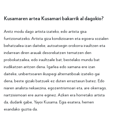
Kusamaren artea Kusamari bakarrik al dagokio?
Anitz modu dago artista izateko, edo artista gisa
funtzionatzeko. Artista giza kondizioaren eta egoera sozialen
behatzailea izan daiteke, autoatsegin orokorra iraultzen eta
indarrean diren arauak desorekatzen tematzen den
probokatzailea, edo iraultzaile bat, bestelako mundu bat
irudikatzen aritzen dena. Igarlea edo xamana ere izan
daiteke, unibertsoaren ikuspegi alternatiboak izateko gai
dena, beste gizaki batzuek ez duten erraztasun batez. Edo
niaren analista nekaezina, egozentrismoari eta, are okerrago,
nartzisismoari ere aurre eginez. Azken era horretako artista
da, dudarik gabe, Yayoi Kusama. Egia esatera, hemen
esandako guztia da.