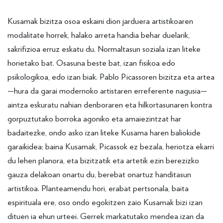
Kusamak bizitza osoa eskaini dion jarduera artistikoaren
modalitate horrek, halako arreta handia behar duelarik,
sakrifizioa erruz eskatu du. Normaltasun soziala izan liteke
horietako bat. Osasuna beste bat, izan fisikoa edo
psikologikoa, edo izan biak. Pablo Picassoren bizitza eta artea
—hura da garai modernoko artistaren erreferente nagusia—
aintza eskuratu nahian denboraren eta hilkortasunaren kontra
gorpuztutako borroka agoniko eta amaiezintzat har
badaitezke, ondo asko izan liteke Kusama haren baliokide
garaikidea; baina Kusamak, Picassok ez bezala, heriotza ekarri
du lehen planora, eta bizitzatik eta artetik ezin berezizko
gauza delakoan onartu du, berebat onartuz handitasun
artistikoa. Planteamendu hori, erabat pertsonala, baita
espirituala ere, oso ondo egokitzen zaio Kusamak bizi izan
dituen ia ehun urteei. Gerrek markatutako mendea izan da