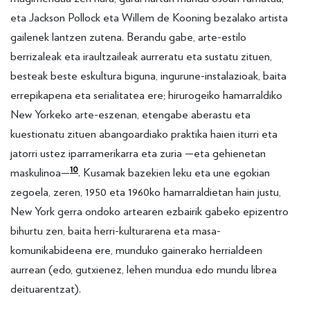
eta Jackson Pollock eta Willem de Kooning bezalako artista
gailenek lantzen zutena. Berandu gabe, arte-estilo
berrizaleak eta iraultzaileak aurreratu eta sustatu zituen,
besteak beste eskultura biguna, ingurune-instalazioak, baita
errepikapena eta serialitatea ere; hirurogeiko hamarraldiko
New Yorkeko arte-eszenan, etengabe aberastu eta
kuestionatu zituen abangoardiako praktika haien iturri eta
jatorri ustez iparramerikarra eta zuria —eta gehienetan
10
maskulinoa—
. Kusamak bazekien leku eta une egokian
zegoela, zeren, 1950 eta 1960ko hamarraldietan hain justu,
New York gerra ondoko artearen ezbairik gabeko epizentro
bihurtu zen, baita herri-kulturarena eta masa-
komunikabideena ere, munduko gainerako herrialdeen
aurrean (edo, gutxienez, lehen mundua edo mundu librea
deituarentzat).