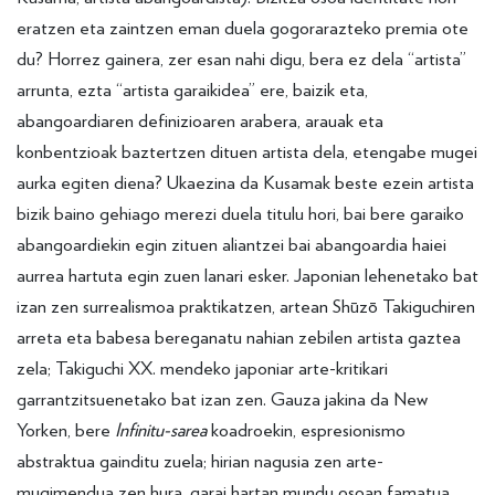
eratzen eta zaintzen eman duela gogorarazteko premia ote
du? Horrez gainera, zer esan nahi digu, bera ez dela “artista”
arrunta, ezta “artista garaikidea” ere, baizik eta,
abangoardiaren definizioaren arabera, arauak eta
konbentzioak baztertzen dituen artista dela, etengabe mugei
aurka egiten diena? Ukaezina da Kusamak beste ezein artista
bizik baino gehiago merezi duela titulu hori, bai bere garaiko
abangoardiekin egin zituen aliantzei bai abangoardia haiei
aurrea hartuta egin zuen lanari esker. Japonian lehenetako bat
izan zen surrealismoa praktikatzen, artean Shūzō Takiguchiren
arreta eta babesa bereganatu nahian zebilen artista gaztea
zela; Takiguchi XX. mendeko japoniar arte-kritikari
garrantzitsuenetako bat izan zen. Gauza jakina da New
Yorken, bere
Infinitu-sarea
koadroekin, espresionismo
abstraktua gainditu zuela; hirian nagusia zen arte-
mugimendua zen hura, garai hartan mundu osoan famatua,