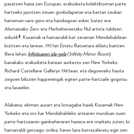
pasatzen hasia zen Europan, erakusketa kolektiboetan parte
hartzeko jasotzen zituen gonbidapenei eta bertan zeukan
harreman-sare gero eta handiagoari esker, batez ere
Alemaniako Zero eta Herbehereetako Nul artista-taldeen
4
eskutik
. Kusamak ia hamarraldi bat zeraman Mendebaldean
bizitzen eta lanean, 1957an Estatu Batuetara aldatu baitzen.
Bere lehen
Infinituaren isla-gela
(
Infinity Mirror Room
)
banakako erakusketa batean aurkeztu zen New Yorkeko
Richard Castellane Galleryn 1965ean, eta dagoeneko hasita
zegoen biluzien happeningak egiten parte-hartzaile gogotsu
eta lasaiekin.
Alabaina, ekimen ausart eta lotsagabe haiek Kusamak New
Yorkeko eta oro har Mendebaldeko artearen munduan zuen
parte-hartzearen gainbeheraren hasiera ere markatu zuten; bi
hamarraldi geroago, ordea, haren lana berrazaleratu egin zen