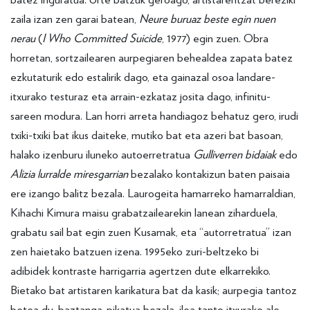
zaila izan zen garai batean,
Neure buruaz beste egin nuen
nerau
(
I Who Committed Suicide
, 1977) egin zuen. Obra
horretan, sortzailearen aurpegiaren behealdea zapata batez
ezkutaturik edo estalirik dago, eta gainazal osoa landare-
itxurako testuraz eta arrain-ezkataz josita dago, infinitu-
sareen modura. Lan horri arreta handiagoz behatuz gero, irudi
txiki-txiki bat ikus daiteke, mutiko bat eta azeri bat basoan,
halako izenburu iluneko autoerretratua
Gulliverren bidaiak
edo
Alizia lurralde miresgarrian
bezalako kontakizun baten paisaia
ere izango balitz bezala. Laurogeita hamarreko hamarraldian,
Kihachi Kimura maisu grabatzailearekin lanean ziharduela,
grabatu sail bat egin zuen Kusamak, eta “autorretratua” izan
zen haietako batzuen izena. 1995eko zuri-beltzeko bi
adibidek kontraste harrigarria agertzen dute elkarrekiko.
Bietako bat artistaren karikatura bat da kasik; aurpegia tantoz
betea du, baztanga-pikatua bezala, ilea tanto itxurako ale-