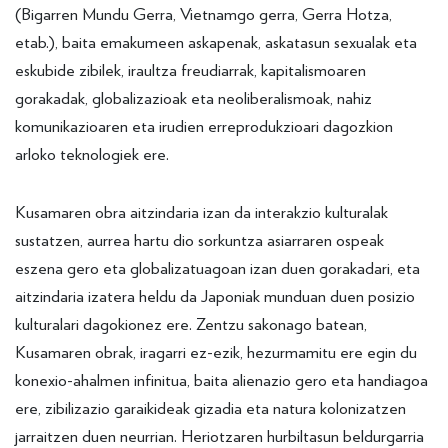
(Bigarren Mundu Gerra, Vietnamgo gerra, Gerra Hotza,
etab.), baita emakumeen askapenak, askatasun sexualak eta
eskubide zibilek, iraultza freudiarrak, kapitalismoaren
gorakadak, globalizazioak eta neoliberalismoak, nahiz
komunikazioaren eta irudien erreprodukzioari dagozkion
arloko teknologiek ere.
Kusamaren obra aitzindaria izan da interakzio kulturalak
sustatzen, aurrea hartu dio sorkuntza asiarraren ospeak
eszena gero eta globalizatuagoan izan duen gorakadari, eta
aitzindaria izatera heldu da Japoniak munduan duen posizio
kulturalari dagokionez ere. Zentzu sakonago batean,
Kusamaren obrak, iragarri ez-ezik, hezurmamitu ere egin du
konexio-ahalmen infinitua, baita alienazio gero eta handiagoa
ere, zibilizazio garaikideak gizadia eta natura kolonizatzen
jarraitzen duen neurrian. Heriotzaren hurbiltasun beldurgarria