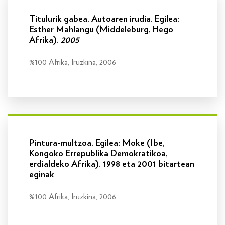
Titulurik gabea. Autoaren irudia. Egilea:
Esther Mahlangu (Middeleburg, Hego
Afrika).
2005
%100 Afrika, Iruzkina, 2006
Info gehiago
Pintura-multzoa. Egilea: Moke (Ibe,
Kongoko Errepublika Demokratikoa,
erdialdeko Afrika). 1998 eta 2001 bitartean
eginak
%100 Afrika, Iruzkina, 2006