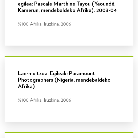
egilea: Pascale Marthine Tayou (Yaoundé,
Kamerun, mendebaldeko Afrika). 2003-04
%100 Afrika, Iruzkina, 2006
Info gehiago
Lan-multzoa. Egileak: Paramount
Photographers (Nigeria, mendebaldeko
Afrika)
%100 Afrika, Iruzkina, 2006
Info gehiago