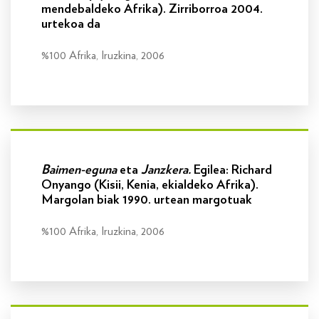
mendebaldeko Afrika). Zirriborroa 2004.
urtekoa da
%100 Afrika, Iruzkina, 2006
Info gehiago
Baimen-eguna
eta
Janzkera.
Egilea: Richard
Onyango (Kisii, Kenia, ekialdeko Afrika).
Margolan biak 1990. urtean margotuak
%100 Afrika, Iruzkina, 2006
Info gehiago