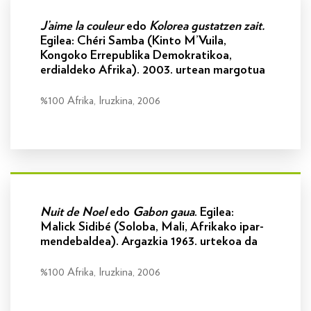
J’aime la couleur
edo
Kolorea gustatzen zait.
Egilea: Chéri Samba (Kinto M’Vuila,
Kongoko Errepublika Demokratikoa,
erdialdeko Afrika). 2003. urtean margotua
%100 Afrika, Iruzkina, 2006
Info gehiago
Nuit de Noel
edo
Gabon gaua
. Egilea:
Malick Sidibé (Soloba, Mali, Afrikako ipar-
mendebaldea). Argazkia 1963. urtekoa da
%100 Afrika, Iruzkina, 2006