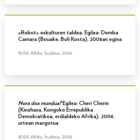
Info gehiago
«Robot» eskulturen taldea. Egilea: Demba
Camara (Bouake, Boli Kosta). 2006an egina
%100 Afrika, Iruzkina, 2006
Info gehiago
Nora doa mundua?
Egilea: Cheri Cherin
(Kinshasa, Kongoko Errepublika
Demokratikoa, erdialdeko Afrika). 2006.
urtean margotua
%100 Afrika, Iruzkina, 2006