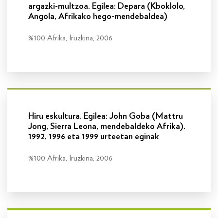
argazki-multzoa. Egilea: Depara (Kboklolo,
Angola, Afrikako hego-mendebaldea)
%100 Afrika, Iruzkina, 2006
Info gehiago
Hiru eskultura. Egilea: John Goba (Mattru
Jong, Sierra Leona, mendebaldeko Afrika).
1992, 1996 eta 1999 urteetan eginak
%100 Afrika, Iruzkina, 2006
Info gehiago