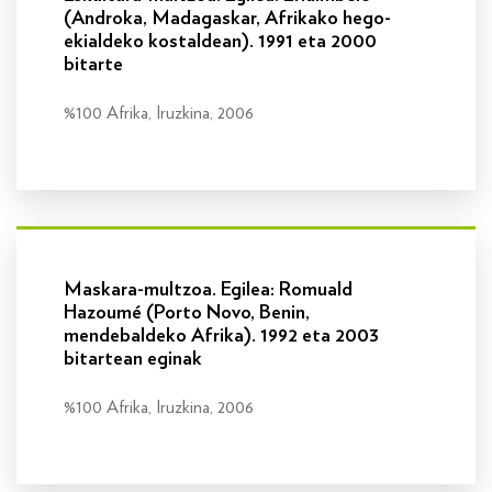
(Androka, Madagaskar, Afrikako hego-
ekialdeko kostaldean). 1991 eta 2000
bitarte
%100 Afrika, Iruzkina, 2006
Info gehiago
Maskara-multzoa. Egilea: Romuald
Hazoumé (Porto Novo, Benin,
mendebaldeko Afrika). 1992 eta 2003
bitartean eginak
%100 Afrika, Iruzkina, 2006