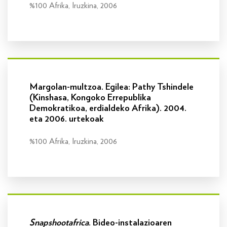
%100 Afrika, Iruzkina, 2006
Info gehiago
Margolan-multzoa. Egilea: Pathy Tshindele
(Kinshasa, Kongoko Errepublika
Demokratikoa, erdialdeko Afrika). 2004.
eta 2006. urtekoak
%100 Afrika, Iruzkina, 2006
Info gehiago
Snapshootafrica
. Bideo-instalazioaren