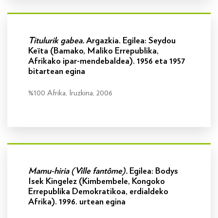
Info gehiago
Titulurik gabea.
Argazkia. Egilea: Seydou
Keïta (Bamako, Maliko Errepublika,
Afrikako ipar-mendebaldea). 1956 eta 1957
bitartean egina
%100 Afrika, Iruzkina, 2006
Info gehiago
Mamu-hiria
(Ville fantôme).
Egilea: Bodys
Isek Kingelez (Kimbembele, Kongoko
Errepublika Demokratikoa, erdialdeko
Afrika). 1996. urtean egina