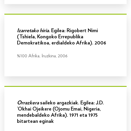
Info gehiago
Izarretako hiria
. Egilea: Rigobert Nimi
(Tshiela, Kongoko Errepublika
Demokratikoa, erdialdeko Afrika). 2006
%100 Afrika, Iruzkina, 2006
Info gehiago
Orrazkera
saileko argazkiak. Egilea: J.D.
’Okhai Ojeikere (Ojomu Emai, Nigeria,
mendebaldeko Afrika). 1971 eta 1975
bitartean eginak