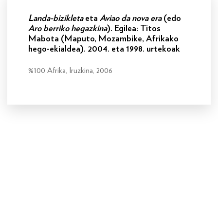
Landa-bizikleta
eta
Aviao da nova era
(edo
Aro berriko hegazkina
). Egilea: Titos
Mabota (Maputo, Mozambike, Afrikako
hego-ekialdea). 2004. eta 1998. urtekoak
%100 Afrika, Iruzkina, 2006