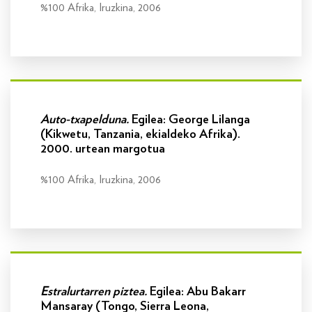
%100 Afrika, Iruzkina, 2006
Info gehiago
Auto-txapelduna.
Egilea: George Lilanga
(Kikwetu, Tanzania, ekialdeko Afrika).
2000. urtean margotua
%100 Afrika, Iruzkina, 2006
Info gehiago
Estralurtarren piztea.
Egilea: Abu Bakarr
Mansaray (Tongo, Sierra Leona,