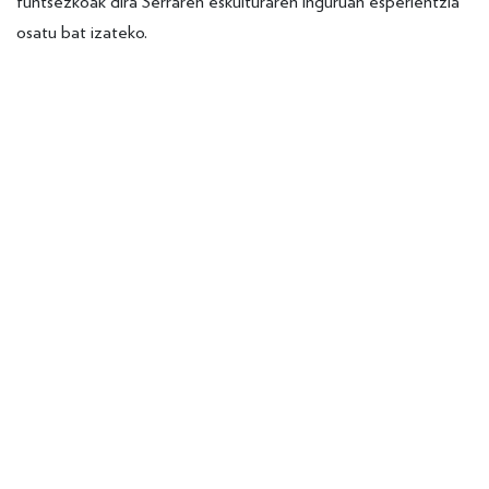
funtsezkoak dira Serraren eskulturaren inguruan esperientzia
osatu bat izateko.