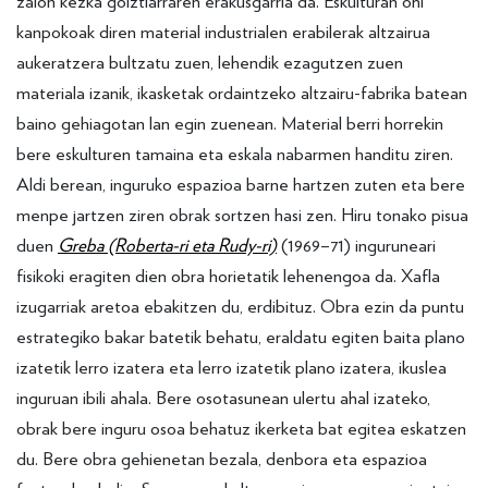
zaion kezka goiztiarraren erakusgarria da. Eskulturan ohi
kanpokoak diren material industrialen erabilerak altzairua
aukeratzera bultzatu zuen, lehendik ezagutzen zuen
materiala izanik, ikasketak ordaintzeko altzairu-fabrika batean
baino gehiagotan lan egin zuenean. Material berri horrekin
bere eskulturen tamaina eta eskala nabarmen handitu ziren.
Aldi berean, inguruko espazioa barne hartzen zuten eta bere
menpe jartzen ziren obrak sortzen hasi zen. Hiru tonako pisua
duen
Greba (Roberta-ri eta Rudy-ri)
(1969–71) inguruneari
fisikoki eragiten dien obra horietatik lehenengoa da. Xafla
izugarriak aretoa ebakitzen du, erdibituz. Obra ezin da puntu
estrategiko bakar batetik behatu, eraldatu egiten baita plano
izatetik lerro izatera eta lerro izatetik plano izatera, ikuslea
inguruan ibili ahala. Bere osotasunean ulertu ahal izateko,
obrak bere inguru osoa behatuz ikerketa bat egitea eskatzen
du. Bere obra gehienetan bezala, denbora eta espazioa