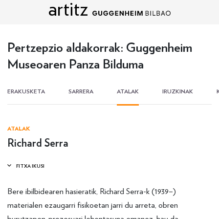
artitz
Edukira zuzenean joan
Pertzepzio aldakorrak: Guggenheim
Museoaren Panza Bilduma
ERAKUSKETA
SARRERA
ATALAK
IRUZKINAK
ATALAK
Richard Serra
Bere ibilbidearen hasieratik, Richard Serra-k (1939–)
materialen ezaugarri fisikoetan jarri du arreta, obren
burutzapen-prozesuari lehentasuna emanez, hau da,