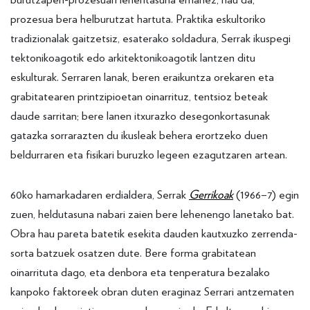
prozesua bera helburutzat hartuta. Praktika eskultoriko
tradizionalak gaitzetsiz, esaterako soldadura, Serrak ikuspegi
tektonikoagotik edo arkitektonikoagotik lantzen ditu
eskulturak. Serraren lanak, beren eraikuntza orekaren eta
grabitatearen printzipioetan oinarrituz, tentsioz beteak
daude sarritan; bere lanen itxurazko desegonkortasunak
gatazka sorrarazten du ikusleak behera erortzeko duen
beldurraren eta fisikari buruzko legeen ezagutzaren artean.
60ko hamarkadaren erdialdera, Serrak
Gerrikoak
(1966–7) egin
zuen, heldutasuna nabari zaien bere lehenengo lanetako bat.
Obra hau pareta batetik esekita dauden kautxuzko zerrenda-
sorta batzuek osatzen dute. Bere forma grabitatean
oinarrituta dago, eta denbora eta tenperatura bezalako
kanpoko faktoreek obran duten eraginaz Serrari antzematen