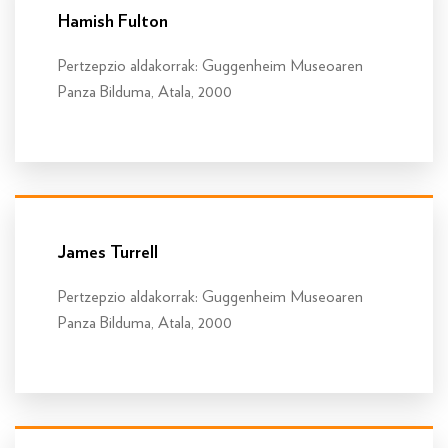
Hamish Fulton
Pertzepzio aldakorrak: Guggenheim Museoaren
Panza Bilduma, Atala, 2000
Info gehiago
James Turrell
Pertzepzio aldakorrak: Guggenheim Museoaren
Panza Bilduma, Atala, 2000
Info gehiago