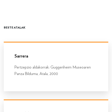
BESTE ATALAK
Info gehiago
Sarrera
Pertzepzio aldakorrak: Guggenheim Museoaren
Panza Bilduma, Atala, 2000
Info gehiago