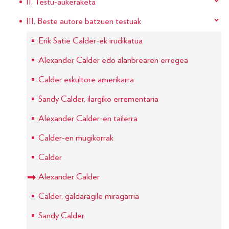
II. Testu-aukeraketa
III. Beste autore batzuen testuak
Erik Satie Calder-ek irudikatua
Alexander Calder edo alanbrearen erregea
Calder eskultore amerikarra
Sandy Calder, ilargiko errementaria
Alexander Calder-en tailerra
Calder-en mugikorrak
Calder
Alexander Calder
Calder, galdaragile miragarria
Sandy Calder