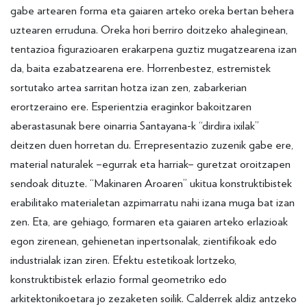
gabe artearen forma eta gaiaren arteko oreka bertan behera
uztearen erruduna. Oreka hori berriro doitzeko ahaleginean,
tentazioa figurazioaren erakarpena guztiz mugatzearena izan
da, baita ezabatzearena ere. Horrenbestez, estremistek
sortutako artea sarritan hotza izan zen, zabarkerian
erortzeraino ere. Esperientzia eraginkor bakoitzaren
aberastasunak bere oinarria Santayana-k “dirdira ixilak”
deitzen duen horretan du. Errepresentazio zuzenik gabe ere,
material naturalek –egurrak eta harriak– guretzat oroitzapen
sendoak dituzte. “Makinaren Aroaren” ukitua konstruktibistek
erabilitako materialetan azpimarratu nahi izana muga bat izan
zen. Eta, are gehiago, formaren eta gaiaren arteko erlazioak
egon zirenean, gehienetan inpertsonalak, zientifikoak edo
industrialak izan ziren. Efektu estetikoak lortzeko,
konstruktibistek erlazio formal geometriko edo
arkitektonikoetara jo zezaketen soilik. Calderrek aldiz antzeko