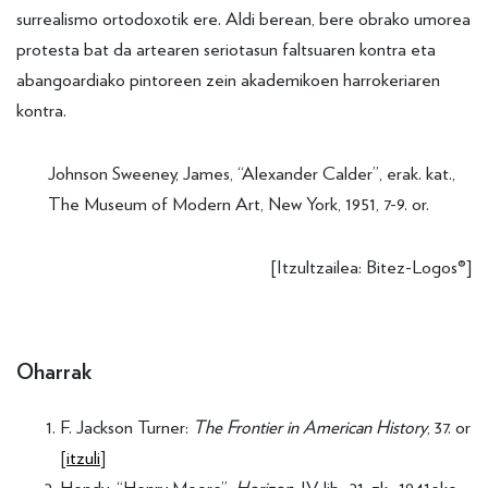
surrealismo ortodoxotik ere. Aldi berean, bere obrako umorea
protesta bat da artearen seriotasun faltsuaren kontra eta
abangoardiako pintoreen zein akademikoen harrokeriaren
kontra.
Johnson Sweeney, James, “Alexander Calder”, erak. kat.,
The Museum of Modern Art, New York, 1951, 7-9. or.
[Itzultzailea: Bitez-Logos®]
Oharrak
F. Jackson Turner:
The Frontier in American History
, 37. or
[
itzuli
]