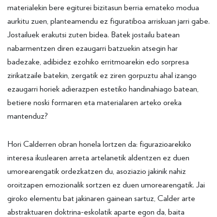
materialekin bere egiturei bizitasun berria emateko modua
aurkitu zuen, planteamendu ez figuratiboa arriskuan jarri gabe.
Jostailuek erakutsi zuten bidea. Batek jostailu batean
nabarmentzen diren ezaugarri batzuekin atsegin har
badezake, adibidez ezohiko erritmoarekin edo sorpresa
zirikatzaile batekin, zergatik ez ziren gorpuztu ahal izango
ezaugarri horiek adierazpen estetiko handinahiago batean,
betiere noski formaren eta materialaren arteko oreka
mantenduz?
Hori Calderren obran honela lortzen da: figurazioarekiko
interesa ikuslearen arreta artelanetik aldentzen ez duen
umorearengatik ordezkatzen du, asoziazio jakinik nahiz
oroitzapen emozionalik sortzen ez duen umorearengatik. Jai
giroko elementu bat jakinaren gainean sartuz, Calder arte
abstraktuaren doktrina-eskolatik aparte egon da, baita