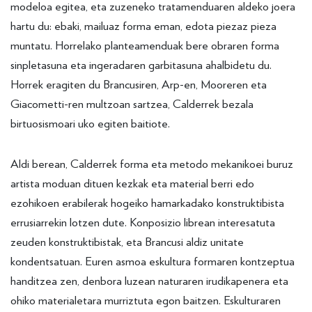
modeloa egitea, eta zuzeneko tratamenduaren aldeko joera
hartu du: ebaki, mailuaz forma eman, edota piezaz pieza
muntatu. Horrelako planteamenduak bere obraren forma
sinpletasuna eta ingeradaren garbitasuna ahalbidetu du.
Horrek eragiten du Brancusiren, Arp-en, Mooreren eta
Giacometti-ren multzoan sartzea, Calderrek bezala
birtuosismoari uko egiten baitiote.
Aldi berean, Calderrek forma eta metodo mekanikoei buruz
artista moduan dituen kezkak eta material berri edo
ezohikoen erabilerak hogeiko hamarkadako konstruktibista
errusiarrekin lotzen dute. Konposizio librean interesatuta
zeuden konstruktibistak, eta Brancusi aldiz unitate
kondentsatuan. Euren asmoa eskultura formaren kontzeptua
handitzea zen, denbora luzean naturaren irudikapenera eta
ohiko materialetara murriztuta egon baitzen. Eskulturaren