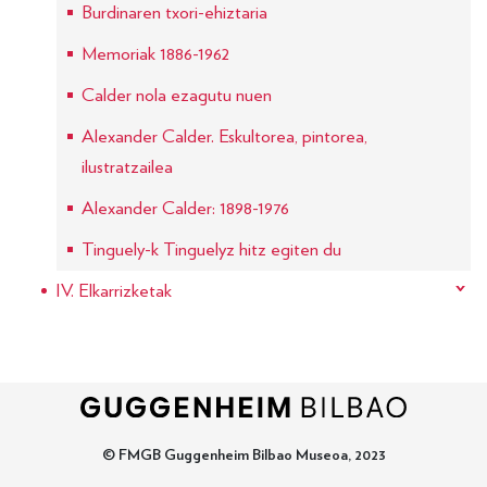
Burdinaren txori-ehiztaria
Memoriak 1886-1962
Calder nola ezagutu nuen
Alexander Calder. Eskultorea, pintorea,
ilustratzailea
Alexander Calder: 1898-1976
Tinguely-k Tinguelyz hitz egiten du
IV. Elkarrizketak
© FMGB Guggenheim Bilbao Museoa, 2023