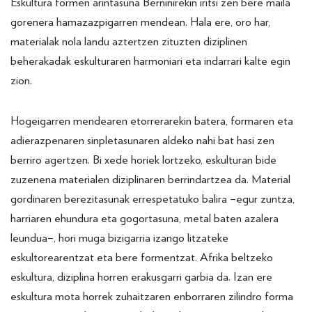
Eskultura formen arintasuna Berninirekin iritsi zen bere maila
gorenera hamazazpigarren mendean. Hala ere, oro har,
materialak nola landu aztertzen zituzten diziplinen
beherakadak eskulturaren harmoniari eta indarrari kalte egin
zion.
Hogeigarren mendearen etorrerarekin batera, formaren eta
adierazpenaren sinpletasunaren aldeko nahi bat hasi zen
berriro agertzen. Bi xede horiek lortzeko, eskulturan bide
zuzenena materialen diziplinaren berrindartzea da. Material
gordinaren berezitasunak errespetatuko balira –egur zuntza,
harriaren ehundura eta gogortasuna, metal baten azalera
leundua–, hori muga bizigarria izango litzateke
eskultorearentzat eta bere formentzat. Afrika beltzeko
eskultura, diziplina horren erakusgarri garbia da. Izan ere
eskultura mota horrek zuhaitzaren enborraren zilindro forma