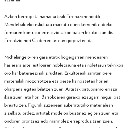
Azken berrogeita hamar urteak Errenazimendutik
Mendebaldeko eskultura markatu duen kemenik gabeko
formaren kontrako erreakzio sakon baten lekuko izan dira.
Erreakzio hori Calderren artean gorpuzten da.
Michelangelo-ren garaietatik hogeigarren mendearen
hasierara arte, estiloaren nobletasuna eta sinpletasun teknikoa
oro har bateraezinak ziruditen. Eskultoreak sarritan bere
materialak mozorrotzea eta beste hainbatetan horien
oharpena egitea bilatzen zuen. Artistak birtuosismo erraza
ikasi zuen, eta hori, Barrokoaren garaiko ezaugarri nagusi bat
bihurtu zen. Figurak zuzenean aukeratutako materialean
zizelkatu ordez, artistak modeloa buztinez egiten zuen eta
ondoren brontzez edo marmolez erreproduzitzen zuen.