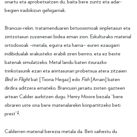
onartu eta aprobetxatzen du, baita bere zuntz eta adar-
begien iradokizun gehigarriak.
Brancusi-rekin, tratamenduaren birtuosismoak sinpletasun eta
zintzotasun zuzenenari bidea eman zion. Eskulturako material
ortodoxoak –metala, egurra eta harria– euren ezaugarri
indibidualak erakusteko erabili ziren berriro, eta ez beste
batenak simulatzeko. Metal landu baten itxurazko
trinkotasunik ezari eta arintasunari probetxua atera zitzaien
Bird in Flight
bat [Txoria Hegaz] edo
Fish
[Arrain] baten
dirdira aditzera emateko. Brancusiri jarraitu zioten gazteen
artean Calder aurkitzen dugu, Henry Moore bezala “bere
obraren uste ona bere materialarekin konpartitzeko beti
2
prest”
.
Calderren material berezia metala da. Beti saihestu du