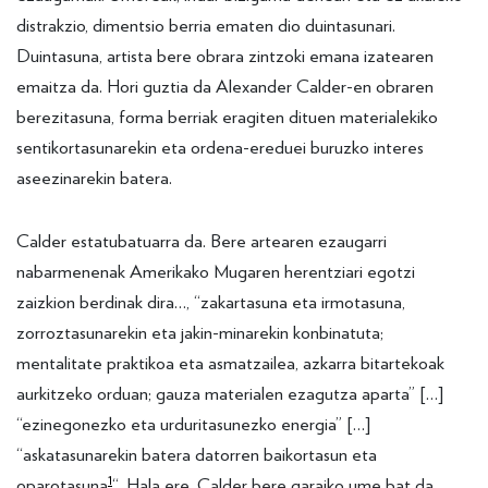
distrakzio, dimentsio berria ematen dio duintasunari.
Duintasuna, artista bere obrara zintzoki emana izatearen
emaitza da. Hori guztia da Alexander Calder-en obraren
berezitasuna, forma berriak eragiten dituen materialekiko
sentikortasunarekin eta ordena-ereduei buruzko interes
aseezinarekin batera.
Calder estatubatuarra da. Bere artearen ezaugarri
nabarmenenak Amerikako Mugaren herentziari egotzi
zaizkion berdinak dira…, “zakartasuna eta irmotasuna,
zorroztasunarekin eta jakin-minarekin konbinatuta;
mentalitate praktikoa eta asmatzailea, azkarra bitartekoak
aurkitzeko orduan; gauza materialen ezagutza aparta” […]
“ezinegonezko eta urduritasunezko energia” […]
“askatasunarekin batera datorren baikortasun eta
1
oparotasuna
“. Hala ere, Calder bere garaiko ume bat da.