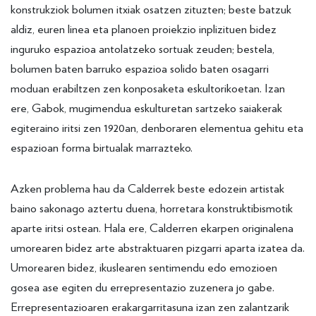
konstrukziok bolumen itxiak osatzen zituzten; beste batzuk
aldiz, euren linea eta planoen proiekzio inplizituen bidez
inguruko espazioa antolatzeko sortuak zeuden; bestela,
bolumen baten barruko espazioa solido baten osagarri
moduan erabiltzen zen konposaketa eskultorikoetan. Izan
ere, Gabok, mugimendua eskulturetan sartzeko saiakerak
egiteraino iritsi zen 1920an, denboraren elementua gehitu eta
espazioan forma birtualak marrazteko.
Azken problema hau da Calderrek beste edozein artistak
baino sakonago aztertu duena, horretara konstruktibismotik
aparte iritsi ostean. Hala ere, Calderren ekarpen originalena
umorearen bidez arte abstraktuaren pizgarri aparta izatea da.
Umorearen bidez, ikuslearen sentimendu edo emozioen
gosea ase egiten du errepresentazio zuzenera jo gabe.
Errepresentazioaren erakargarritasuna izan zen zalantzarik