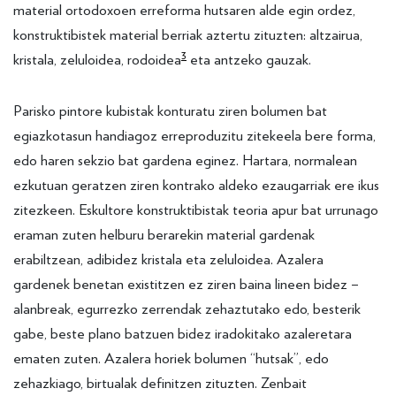
material ortodoxoen erreforma hutsaren alde egin ordez,
konstruktibistek material berriak aztertu zituzten: altzairua,
3
kristala, zeluloidea, rodoidea
eta antzeko gauzak.
Parisko pintore kubistak konturatu ziren bolumen bat
egiazkotasun handiagoz erreproduzitu zitekeela bere forma,
edo haren sekzio bat gardena eginez. Hartara, normalean
ezkutuan geratzen ziren kontrako aldeko ezaugarriak ere ikus
zitezkeen. Eskultore konstruktibistak teoria apur bat urrunago
eraman zuten helburu berarekin material gardenak
erabiltzean, adibidez kristala eta zeluloidea. Azalera
gardenek benetan existitzen ez ziren baina lineen bidez –
alanbreak, egurrezko zerrendak zehaztutako edo, besterik
gabe, beste plano batzuen bidez iradokitako azaleretara
ematen zuten. Azalera horiek bolumen “hutsak”, edo
zehazkiago, birtualak definitzen zituzten. Zenbait