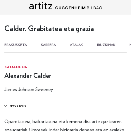
artitz
Edukira zuzenean joan
Calder. Grabitatea eta grazia
ERAKUSKETA
SARRERA
ATALAK
IRUZKINAK
KATALOGOA
Alexander Calder
James Johnson Sweeney
Oparotasuna, baikortasuna eta kemena dira arte gaztearen
ezaugarriak. Umoreak, indar bizigarria denean eta ez axaleko