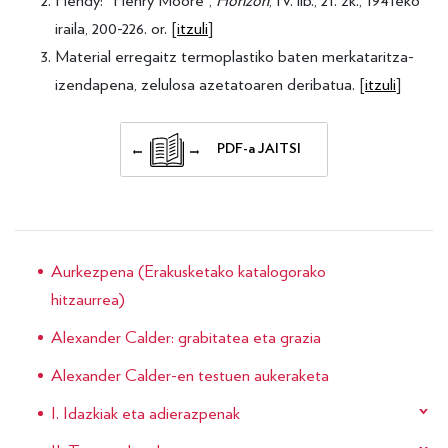
Hendy: “Henry Moore”,
Horizon
, IV. lib., 21. zk., 1941eko
iraila, 200-226. or. [
itzuli
]
Material erregaitz termoplastiko baten merkataritza-
izendapena, zelulosa azetatoaren deribatua. [
itzuli
]
PDF-a JAITSI
Aurkezpena (Erakusketako katalogorako
hitzaurrea)
Alexander Calder: grabitatea eta grazia
Alexander Calder-en testuen aukeraketa
I. Idazkiak eta adierazpenak