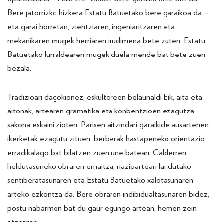
Bere jatorrizko hizkera Estatu Batuetako bere garaikoa da –
eta garai horretan, zientziaren, ingeniaritzaren eta
mekanikaren mugek herriaren irudimena bete zuten, Estatu
Batuetako lurraldearen mugek duela mende bat bete zuen
bezala.
Tradizioari dagokionez, eskultoreen belaunaldi bik, aita eta
aitonak, artearen gramatika eta konbentzioen ezagutza
sakona eskaini zioten. Parisen aitzindari garaikide ausartenen
ikerketak ezagutu zituen, berberak hastapeneko orientazio
erradikalago bat bilatzen zuen une batean. Calderren
heldutasuneko obraren emaitza, nazioartean landutako
sentiberatasunaren eta Estatu Batuetako xalotasunaren
arteko ezkontza da. Bere obraren indibidualtasunaren bidez,
postu nabarmen bat du gaur egungo artean, hemen zein
atzerrian.