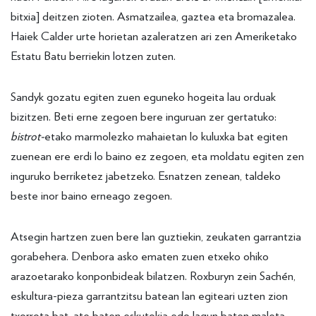
bitxia] deitzen zioten. Asmatzailea, gaztea eta bromazalea.
Haiek Calder urte horietan azaleratzen ari zen Ameriketako
Estatu Batu berriekin lotzen zuten.
Sandyk gozatu egiten zuen eguneko hogeita lau orduak
bizitzen. Beti erne zegoen bere inguruan zer gertatuko:
bistrot-
etako marmolezko mahaietan lo kuluxka bat egiten
zuenean ere erdi lo baino ez zegoen, eta moldatu egiten zen
inguruko berriketez jabetzeko. Esnatzen zenean, taldeko
beste inor baino erneago zegoen.
Atsegin hartzen zuen bere lan guztiekin, zeukaten garrantzia
gorabehera. Denbora asko ematen zuen etxeko ohiko
arazoetarako konponbideak bilatzen. Roxburyn zein Sachén,
eskultura-pieza garrantzitsu batean lan egiteari uzten zion
txorrota bat, ate baten eskutokia edo lagun baten maleta