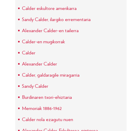
Calder eskultore amerikarra
Sandy Calder, ilargiko errementaria
Alexander Calder-en tailerra
Calder-en mugikorrak
Calder
Alexander Calder
Calder, galdaragile miragarria
Sandy Calder
Burdinaren txori-ehiztaria
Memoriak 1886-1962
Calder nola ezagutu nuen
Alexander Calder. Eskultorea, pintorea,