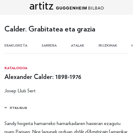
artitz
Edukira zuzenean joan
Calder. Grabitatea eta grazia
ERAKUSKETA
SARRERA
ATALAK
IRUZKINAK
KATALOGOA
Alexander Calder: 1898-1976
Josep Lluís Sert
Sandy hogeita hamarreko hamarkadaren hasieran ezagutu
nuen Parisen. Nire lagunek orduan
drôle d’Américain
[amerikar