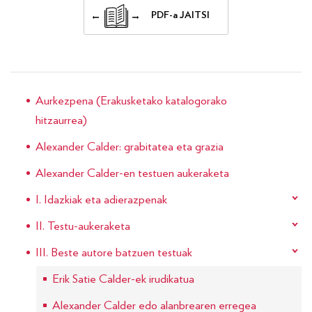
PDF-a JAITSI
Aurkezpena (Erakusketako katalogorako
hitzaurrea)
Alexander Calder: grabitatea eta grazia
Alexander Calder-en testuen aukeraketa
I. Idazkiak eta adierazpenak
II. Testu-aukeraketa
III. Beste autore batzuen testuak
Erik Satie Calder-ek irudikatua
Alexander Calder edo alanbrearen erregea