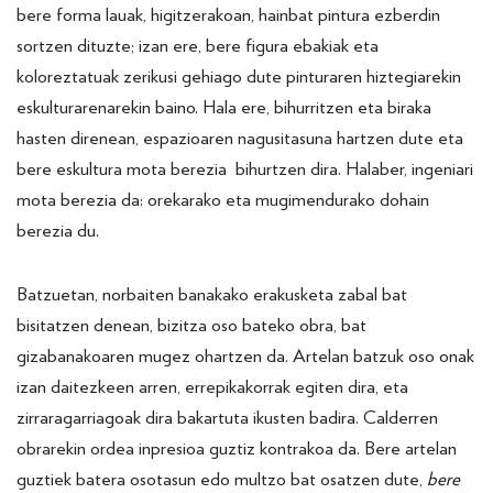
bere forma lauak, higitzerakoan, hainbat pintura ezberdin
sortzen dituzte; izan ere, bere figura ebakiak eta
koloreztatuak zerikusi gehiago dute pinturaren hiztegiarekin
eskulturarenarekin baino. Hala ere, bihurritzen eta biraka
hasten direnean, espazioaren nagusitasuna hartzen dute eta
bere eskultura mota berezia bihurtzen dira. Halaber, ingeniari
mota berezia da: orekarako eta mugimendurako dohain
berezia du.
Batzuetan, norbaiten banakako erakusketa zabal bat
bisitatzen denean, bizitza oso bateko obra, bat
gizabanakoaren mugez ohartzen da. Artelan batzuk oso onak
izan daitezkeen arren, errepikakorrak egiten dira, eta
zirraragarriagoak dira bakartuta ikusten badira. Calderren
obrarekin ordea inpresioa guztiz kontrakoa da. Bere artelan
guztiek batera osotasun edo multzo bat osatzen dute,
bere