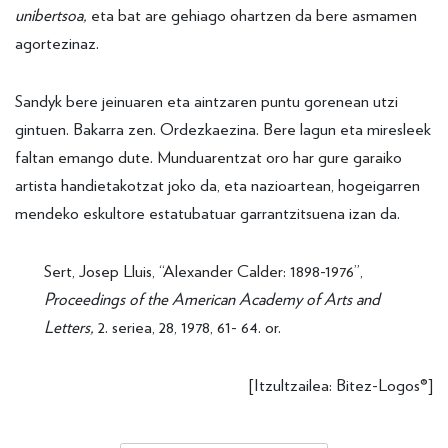
unibertsoa,
eta bat are gehiago ohartzen da bere asmamen
agortezinaz.
Sandyk bere jeinuaren eta aintzaren puntu gorenean utzi
gintuen. Bakarra zen. Ordezkaezina. Bere lagun eta miresleek
faltan emango dute. Munduarentzat oro har gure garaiko
artista handietakotzat joko da, eta nazioartean, hogeigarren
mendeko eskultore estatubatuar garrantzitsuena izan da.
Sert, Josep Lluis, “Alexander Calder: 1898-1976”,
Proceedings of the American Academy of Arts and
Letters,
2. seriea, 28, 1978, 61- 64. or.
[Itzultzailea: Bitez-Logos®]