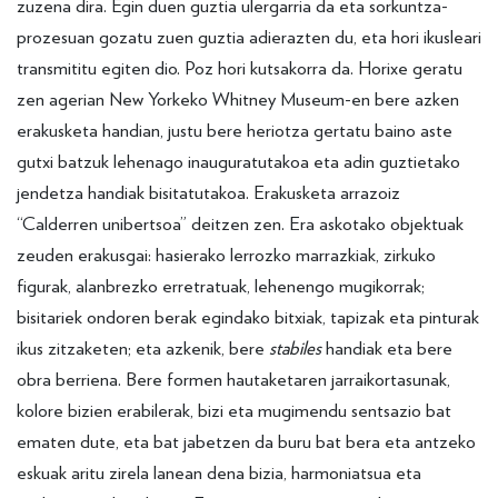
zuzena dira. Egin duen guztia ulergarria da eta sorkuntza-
prozesuan gozatu zuen guztia adierazten du, eta hori ikusleari
transmititu egiten dio. Poz hori kutsakorra da. Horixe geratu
zen agerian New Yorkeko Whitney Museum-en bere azken
erakusketa handian, justu bere heriotza gertatu baino aste
gutxi batzuk lehenago inauguratutakoa eta adin guztietako
jendetza handiak bisitatutakoa. Erakusketa arrazoiz
“Calderren unibertsoa” deitzen zen. Era askotako objektuak
zeuden erakusgai: hasierako lerrozko marrazkiak, zirkuko
figurak, alanbrezko erretratuak, lehenengo mugikorrak;
bisitariek ondoren berak egindako bitxiak, tapizak eta pinturak
ikus zitzaketen; eta azkenik, bere
stabiles
handiak eta bere
obra berriena. Bere formen hautaketaren jarraikortasunak,
kolore bizien erabilerak, bizi eta mugimendu sentsazio bat
ematen dute, eta bat jabetzen da buru bat bera eta antzeko
eskuak aritu zirela lanean dena bizia, harmoniatsua eta