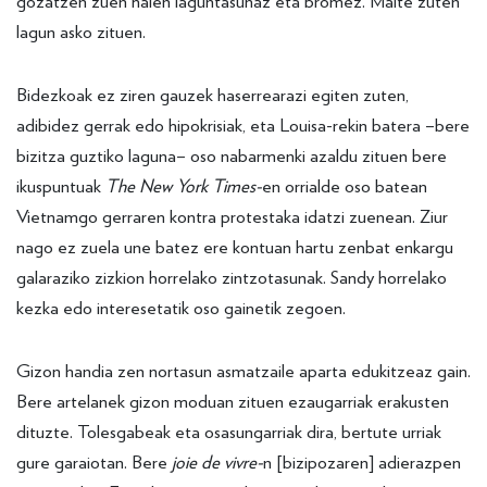
gozatzen zuen haien laguntasunaz eta bromez. Maite zuten
lagun asko zituen.
Bidezkoak ez ziren gauzek haserrearazi egiten zuten,
adibidez gerrak edo hipokrisiak, eta Louisa-rekin batera –bere
bizitza guztiko laguna– oso nabarmenki azaldu zituen bere
ikuspuntuak
The New York Times-
en orrialde oso batean
Vietnamgo gerraren kontra protestaka idatzi zuenean. Ziur
nago ez zuela une batez ere kontuan hartu zenbat enkargu
galaraziko zizkion horrelako zintzotasunak. Sandy horrelako
kezka edo interesetatik oso gainetik zegoen.
Gizon handia zen nortasun asmatzaile aparta edukitzeaz gain.
Bere artelanek gizon moduan zituen ezaugarriak erakusten
dituzte. Tolesgabeak eta osasungarriak dira, bertute urriak
gure garaiotan. Bere
joie de vivre-
n [bizipozaren] adierazpen