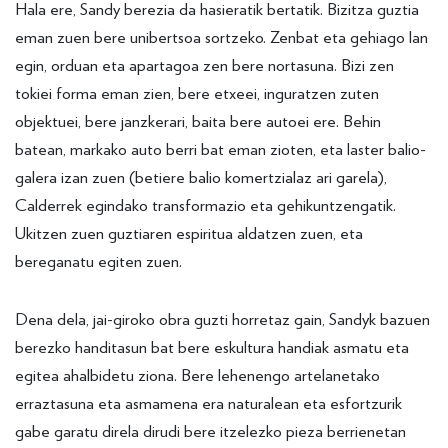
Hala ere, Sandy berezia da hasieratik bertatik. Bizitza guztia
eman zuen bere unibertsoa sortzeko. Zenbat eta gehiago lan
egin, orduan eta apartagoa zen bere nortasuna. Bizi zen
tokiei forma eman zien, bere etxeei, inguratzen zuten
objektuei, bere janzkerari, baita bere autoei ere. Behin
batean, markako auto berri bat eman zioten, eta laster balio-
galera izan zuen (betiere balio komertzialaz ari garela),
Calderrek egindako transformazio eta gehikuntzengatik.
Ukitzen zuen guztiaren espiritua aldatzen zuen, eta
bereganatu egiten zuen.
Dena dela, jai-giroko obra guzti horretaz gain, Sandyk bazuen
berezko handitasun bat bere eskultura handiak asmatu eta
egitea ahalbidetu ziona. Bere lehenengo artelanetako
erraztasuna eta asmamena era naturalean eta esfortzurik
gabe garatu direla dirudi bere itzelezko pieza berrienetan