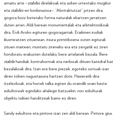
amaitu arte –
stabiles
direlakoak eta azken urteotako mugikor
eta
stabiles-
en konbinazioa–. “Abstraktutzat” jotzen dira,
gogora biziz betetako forma naturalak ekartzen jarraitzen
duten arren. Aldi berean monumentalak eta arkitektonikoak
dira, Erdi Aroko egituren gogoragarriak. Eraikinen irudiak
ikusmiratzen zituenean, itxura primitiboena zuten egiturak
zituen maiteen, muntatu zireneko era eta zergatik ez ziren
hondoratu erakusten dutelako, bere artelanek bezala. Bere
stabile
handiak, kontrahormak eta nerbioak dituen katedral bat
bezalakoak dira. Izan ere bere piezek, egoteko sortuak izan
diren tokien nagusitasuna hartzen dute. Hasieratik dira
itzelezkoak, eta horrek talka egiten du oraindik orain beste
eskultoreek egindako ahalegin batzuekin, non eskulturak
objektu txikien handitzeak baino ez diren.
Sandy eskultore eta pintore izan zen aldi berean. Pintore gisa,