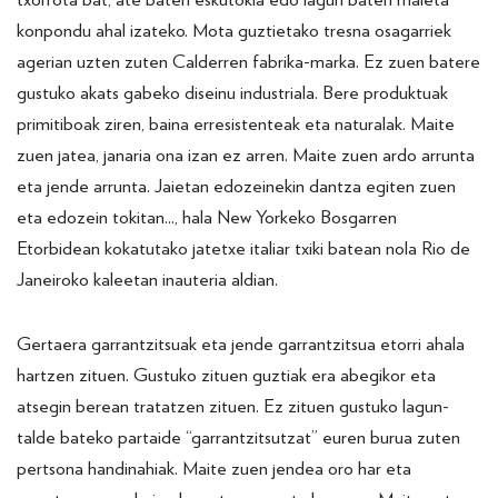
konpondu ahal izateko. Mota guztietako tresna osagarriek
agerian uzten zuten Calderren fabrika-marka. Ez zuen batere
gustuko akats gabeko diseinu industriala. Bere produktuak
primitiboak ziren, baina erresistenteak eta naturalak. Maite
zuen jatea, janaria ona izan ez arren. Maite zuen ardo arrunta
eta jende arrunta. Jaietan edozeinekin dantza egiten zuen
eta edozein tokitan..., hala New Yorkeko Bosgarren
Etorbidean kokatutako jatetxe italiar txiki batean nola Rio de
Janeiroko kaleetan inauteria aldian.
Gertaera garrantzitsuak eta jende garrantzitsua etorri ahala
hartzen zituen. Gustuko zituen guztiak era abegikor eta
atsegin berean tratatzen zituen. Ez zituen gustuko lagun-
talde bateko partaide “garrantzitsutzat” euren burua zuten
pertsona handinahiak. Maite zuen jendea oro har eta