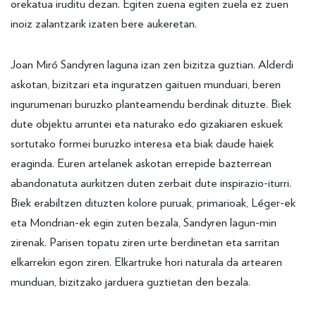
orekatua iruditu dezan. Egiten zuena egiten zuela ez zuen
inoiz zalantzarik izaten bere aukeretan.
Joan Miró Sandyren laguna izan zen bizitza guztian. Alderdi
askotan, bizitzari eta inguratzen gaituen munduari, beren
ingurumenari buruzko planteamendu berdinak dituzte. Biek
dute objektu arruntei eta naturako edo gizakiaren eskuek
sortutako formei buruzko interesa eta biak daude haiek
eraginda. Euren artelanek askotan errepide bazterrean
abandonatuta aurkitzen duten zerbait dute inspirazio-iturri.
Biek erabiltzen dituzten kolore puruak, primarioak, Léger-ek
eta Mondrian-ek egin zuten bezala, Sandyren lagun-min
zirenak. Parisen topatu ziren urte berdinetan eta sarritan
elkarrekin egon ziren. Elkartruke hori naturala da artearen
munduan, bizitzako jarduera guztietan den bezala.